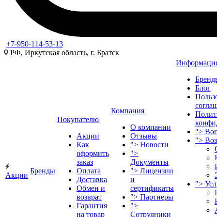
+7-950-114-53-13
РФ, Иркутская область, г. Братск
Информаци
Бренд
Блог
Польз
согла
Компания
Полит
Покупателю
конфи
О компании
">
Воп
Акции
Отзывы
">
Во
Как
">
Новости
оформить
">
заказ
Документы
Бренды
Оплата
">
Лицензии
Акции
Доставка
и
">
Ус
Обмен и
сертификаты
возврат
">
Партнеры
Гарантия
">
на товар
Сотрудники