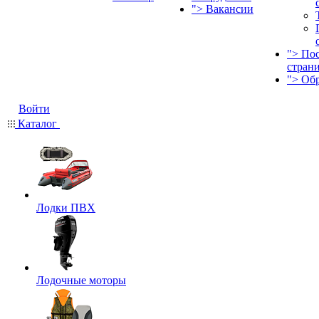
">
Вакансии
">
По
стран
">
Об
Войти
Каталог
Лодки ПВХ
Лодочные моторы