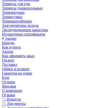
Термосы для еды
Термосы универсальные
Термокружки
Термосумки
Термоконтейнеры
Аккумуляторы холода
Экспедиционные канистры
Подарочные сертификаты
Акции
Бренды
Как купить
Акции
Как оформить заказ
Оплата
Доставка
Обмен и возврат
Гарантия на товар
Блог
Отзывы
Яросама
О компании
Отзывы
">
Новости
">
Документы
">
Лицензии и сертификаты