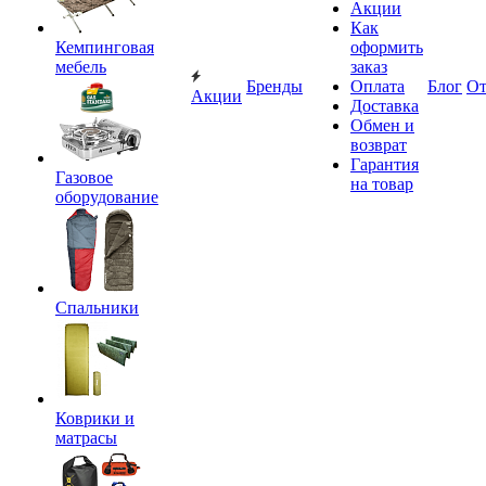
Акции
Как
Кемпинговая
оформить
мебель
заказ
Бренды
Оплата
Блог
О
Акции
Доставка
Обмен и
возврат
Гарантия
Газовое
на товар
оборудование
Спальники
Коврики и
матрасы