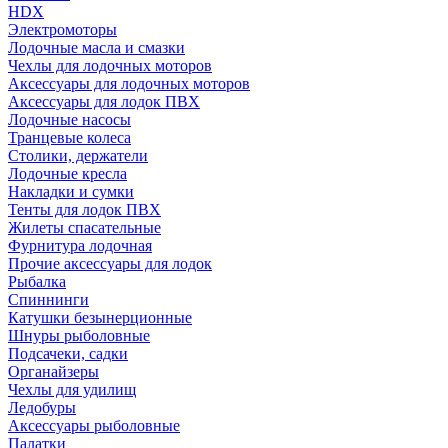
HDX
Электромоторы
Лодочные масла и смазки
Чехлы для лодочных моторов
Аксессуары для лодочных моторов
Аксессуары для лодок ПВХ
Лодочные насосы
Транцевые колеса
Столики, держатели
Лодочные кресла
Накладки и сумки
Тенты для лодок ПВХ
Жилеты спасательные
Фурнитура лодочная
Прочие аксессуары для лодок
Рыбалка
Спиннинги
Катушки безынерционные
Шнуры рыболовные
Подсачеки, садки
Органайзеры
Чехлы для удилищ
Ледобуры
Аксессуары рыболовные
Палатки