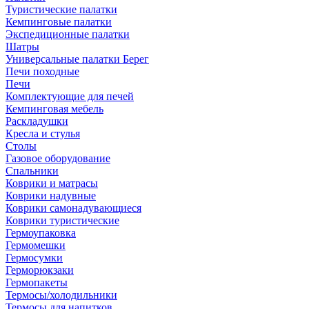
Туристические палатки
Кемпинговые палатки
Экспедиционные палатки
Шатры
Универсальные палатки Берег
Печи походные
Печи
Комплектующие для печей
Кемпинговая мебель
Раскладушки
Кресла и стулья
Столы
Газовое оборудование
Спальники
Коврики и матрасы
Коврики надувные
Коврики самонадувающиеся
Коврики туристические
Гермоупаковка
Гермомешки
Гермосумки
Герморюкзаки
Гермопакеты
Термосы/холодильники
Термосы для напитков