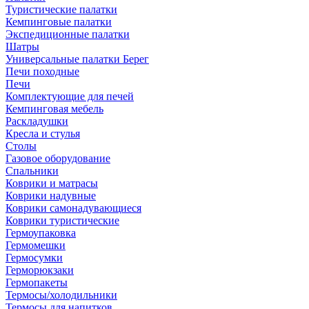
Туристические палатки
Кемпинговые палатки
Экспедиционные палатки
Шатры
Универсальные палатки Берег
Печи походные
Печи
Комплектующие для печей
Кемпинговая мебель
Раскладушки
Кресла и стулья
Столы
Газовое оборудование
Спальники
Коврики и матрасы
Коврики надувные
Коврики самонадувающиеся
Коврики туристические
Гермоупаковка
Гермомешки
Гермосумки
Герморюкзаки
Гермопакеты
Термосы/холодильники
Термосы для напитков