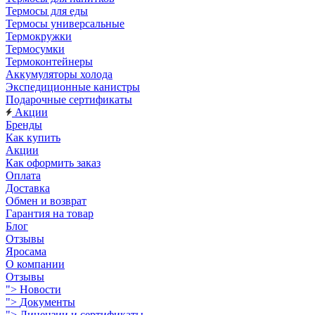
Термосы для еды
Термосы универсальные
Термокружки
Термосумки
Термоконтейнеры
Аккумуляторы холода
Экспедиционные канистры
Подарочные сертификаты
Акции
Бренды
Как купить
Акции
Как оформить заказ
Оплата
Доставка
Обмен и возврат
Гарантия на товар
Блог
Отзывы
Яросама
О компании
Отзывы
">
Новости
">
Документы
">
Лицензии и сертификаты