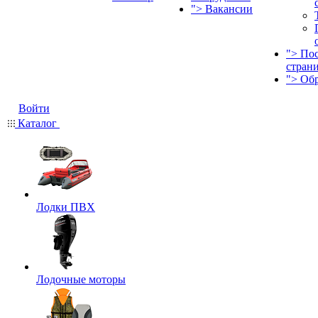
">
Вакансии
">
По
стран
">
Об
Войти
Каталог
Лодки ПВХ
Лодочные моторы