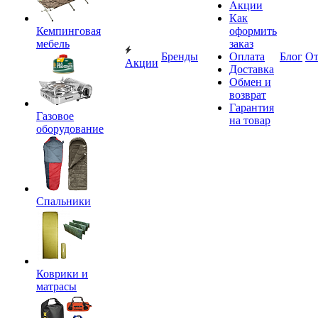
Акции
Как
Кемпинговая
оформить
мебель
заказ
Бренды
Оплата
Блог
О
Акции
Доставка
Обмен и
возврат
Гарантия
Газовое
на товар
оборудование
Спальники
Коврики и
матрасы