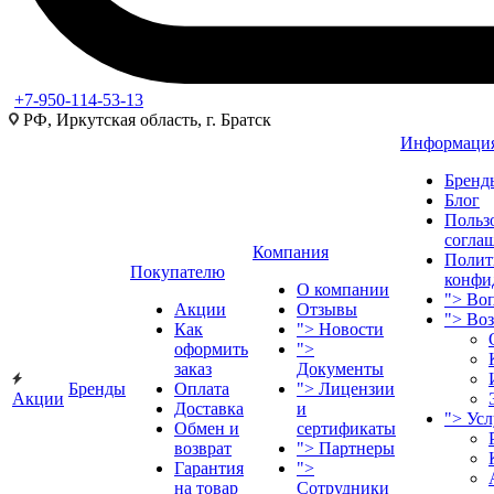
+7-950-114-53-13
РФ, Иркутская область, г. Братск
Информаци
Бренд
Блог
Польз
согла
Компания
Полит
Покупателю
конфи
О компании
">
Воп
Акции
Отзывы
">
Во
Как
">
Новости
оформить
">
заказ
Документы
Бренды
Оплата
">
Лицензии
Акции
Доставка
и
">
Ус
Обмен и
сертификаты
возврат
">
Партнеры
Гарантия
">
на товар
Сотрудники