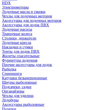
HDX
Электромоторы
Лодочные масла и смазки
Чехлы для лодочных моторов
Аксессуары для лодочных моторов
Аксессуары для лодок ПВХ
Лодочные насосы
Транцевые колеса
Столики, держатели
Лодочные кресла
Накладки и сумки
Тенты для лодок ПВХ
Жилеты спасательные
Фурнитура лодочная
Прочие аксессуары для лодок
Рыбалка
Спиннинги
Катушки безынерционные
Шнуры рыболовные
Подсачеки, садки
Органайзеры
Чехлы для удилищ
Ледобуры
Аксессуары рыболовные
Палатки