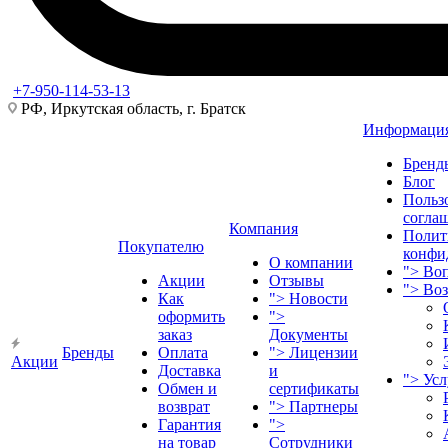
+7-950-114-53-13
РФ, Иркутская область, г. Братск
Информаци
Бренд
Блог
Польз
согла
Компания
Полит
Покупателю
конфи
О компании
">
Воп
Акции
Отзывы
">
Во
Как
">
Новости
оформить
">
заказ
Документы
Бренды
Оплата
">
Лицензии
Акции
Доставка
и
">
Ус
Обмен и
сертификаты
возврат
">
Партнеры
Гарантия
">
на товар
Сотрудники