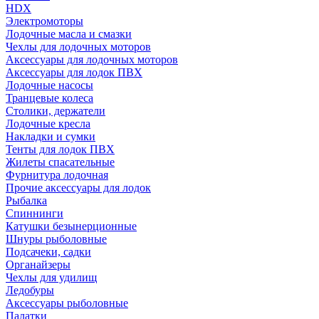
HDX
Электромоторы
Лодочные масла и смазки
Чехлы для лодочных моторов
Аксессуары для лодочных моторов
Аксессуары для лодок ПВХ
Лодочные насосы
Транцевые колеса
Столики, держатели
Лодочные кресла
Накладки и сумки
Тенты для лодок ПВХ
Жилеты спасательные
Фурнитура лодочная
Прочие аксессуары для лодок
Рыбалка
Спиннинги
Катушки безынерционные
Шнуры рыболовные
Подсачеки, садки
Органайзеры
Чехлы для удилищ
Ледобуры
Аксессуары рыболовные
Палатки