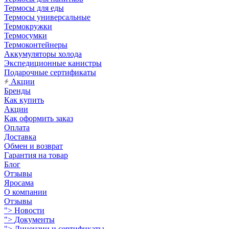
Термосы для еды
Термосы универсальные
Термокружки
Термосумки
Термоконтейнеры
Аккумуляторы холода
Экспедиционные канистры
Подарочные сертификаты
Акции
Бренды
Как купить
Акции
Как оформить заказ
Оплата
Доставка
Обмен и возврат
Гарантия на товар
Блог
Отзывы
Яросама
О компании
Отзывы
">
Новости
">
Документы
">
Лицензии и сертификаты