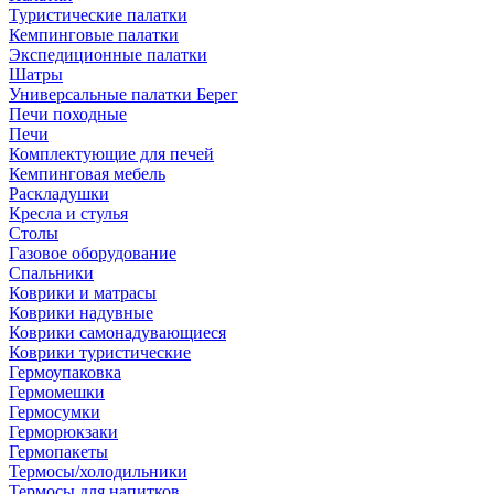
Туристические палатки
Кемпинговые палатки
Экспедиционные палатки
Шатры
Универсальные палатки Берег
Печи походные
Печи
Комплектующие для печей
Кемпинговая мебель
Раскладушки
Кресла и стулья
Столы
Газовое оборудование
Спальники
Коврики и матрасы
Коврики надувные
Коврики самонадувающиеся
Коврики туристические
Гермоупаковка
Гермомешки
Гермосумки
Герморюкзаки
Гермопакеты
Термосы/холодильники
Термосы для напитков