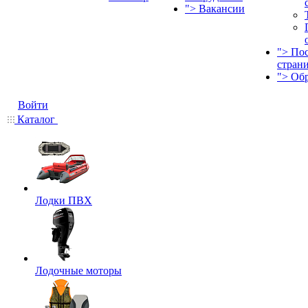
">
Вакансии
">
По
стран
">
Об
Войти
Каталог
Лодки ПВХ
Лодочные моторы