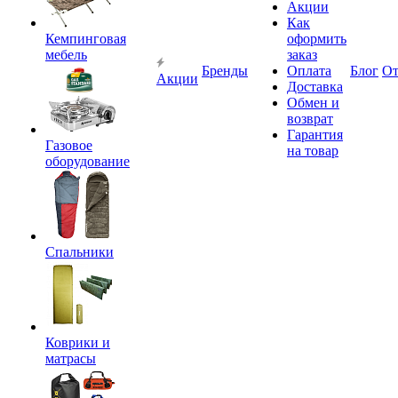
Акции
Как
Кемпинговая
оформить
мебель
заказ
Бренды
Оплата
Блог
О
Акции
Доставка
Обмен и
возврат
Гарантия
Газовое
на товар
оборудование
Спальники
Коврики и
матрасы