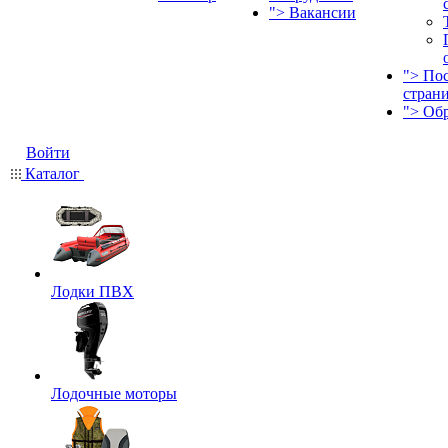
">
Вакансии
">
По
стран
">
Об
Войти
Каталог
Лодки ПВХ
Лодочные моторы