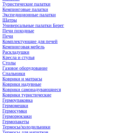
Туристические палатки
Кемпинговые палатки
Экспедиционные палатки
Шатры
Универсальные палатки Берег
Печи походные
Печи
Комплектующие для печей
Кемпинговая мебель
Раскладушки
Кресла и стулья
Столы
Газовое оборудование
Спальники
Коврики и матрасы
Коврики надувные
Коврики самонадувающиеся
Коврики туристические
Гермоупаковка
Гермомешки
Гермосумки
Герморюкзаки
Гермопакеты
Термосы/холодильники
Термосы для напитков