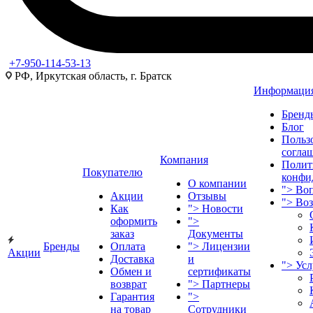
+7-950-114-53-13
РФ, Иркутская область, г. Братск
Информаци
Бренд
Блог
Польз
согла
Компания
Полит
Покупателю
конфи
О компании
">
Воп
Акции
Отзывы
">
Во
Как
">
Новости
оформить
">
заказ
Документы
Бренды
Оплата
">
Лицензии
Акции
Доставка
и
">
Ус
Обмен и
сертификаты
возврат
">
Партнеры
Гарантия
">
на товар
Сотрудники