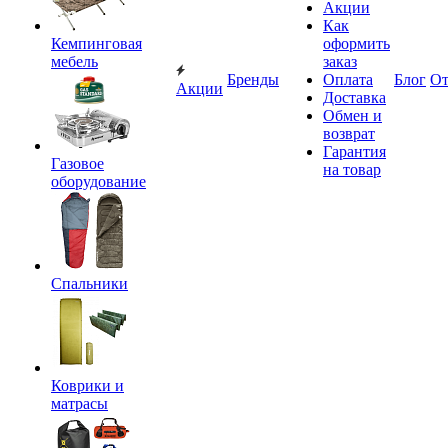
Акции
Как
Кемпинговая
оформить
мебель
заказ
Бренды
Оплата
Блог
О
Акции
Доставка
Обмен и
возврат
Гарантия
Газовое
на товар
оборудование
Спальники
Коврики и
матрасы