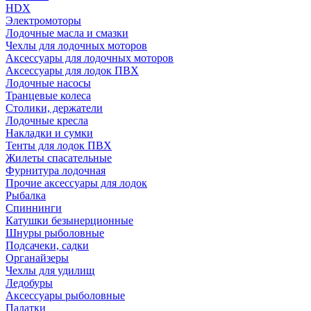
HDX
Электромоторы
Лодочные масла и смазки
Чехлы для лодочных моторов
Аксессуары для лодочных моторов
Аксессуары для лодок ПВХ
Лодочные насосы
Транцевые колеса
Столики, держатели
Лодочные кресла
Накладки и сумки
Тенты для лодок ПВХ
Жилеты спасательные
Фурнитура лодочная
Прочие аксессуары для лодок
Рыбалка
Спиннинги
Катушки безынерционные
Шнуры рыболовные
Подсачеки, садки
Органайзеры
Чехлы для удилищ
Ледобуры
Аксессуары рыболовные
Палатки