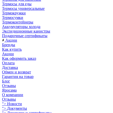
Термосы для еды
Термосы универсальные
Термокружки
Термосумки
Термоконтейнеры
Аккумуляторы холода
Экспедиционные канистры
Подарочные сертификаты
Акции
Бренды
Как купить
Акции
Как оформить заказ
Оплата
Доставка
Обмен и возврат
Гарантия на товар
Блог
Отзывы
Яросама
О компании
Отзывы
">
Новости
">
Документы
">
Лицензии и сертификаты