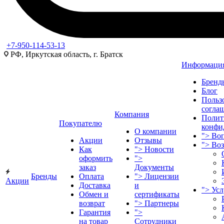
+7-950-114-53-13
РФ, Иркутская область, г. Братск
Информаци
Бренд
Блог
Польз
согла
Компания
Полит
Покупателю
конфи
О компании
">
Воп
Акции
Отзывы
">
Во
Как
">
Новости
оформить
">
заказ
Документы
Бренды
Оплата
">
Лицензии
Акции
Доставка
и
">
Ус
Обмен и
сертификаты
возврат
">
Партнеры
Гарантия
">
на товар
Сотрудники