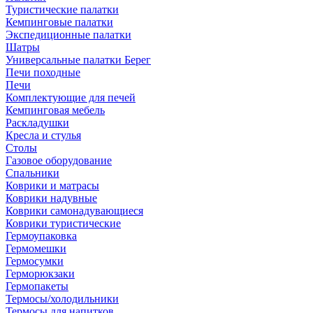
Туристические палатки
Кемпинговые палатки
Экспедиционные палатки
Шатры
Универсальные палатки Берег
Печи походные
Печи
Комплектующие для печей
Кемпинговая мебель
Раскладушки
Кресла и стулья
Столы
Газовое оборудование
Спальники
Коврики и матрасы
Коврики надувные
Коврики самонадувающиеся
Коврики туристические
Гермоупаковка
Гермомешки
Гермосумки
Герморюкзаки
Гермопакеты
Термосы/холодильники
Термосы для напитков