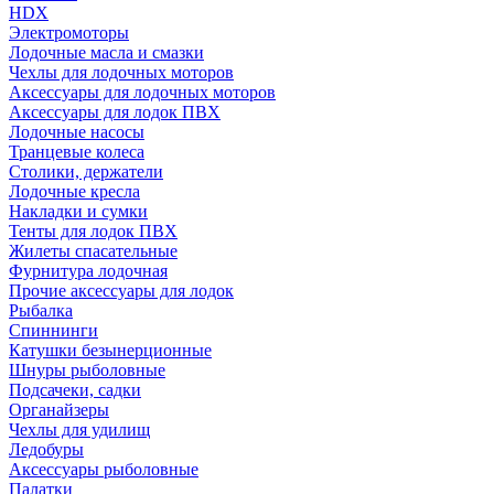
HDX
Электромоторы
Лодочные масла и смазки
Чехлы для лодочных моторов
Аксессуары для лодочных моторов
Аксессуары для лодок ПВХ
Лодочные насосы
Транцевые колеса
Столики, держатели
Лодочные кресла
Накладки и сумки
Тенты для лодок ПВХ
Жилеты спасательные
Фурнитура лодочная
Прочие аксессуары для лодок
Рыбалка
Спиннинги
Катушки безынерционные
Шнуры рыболовные
Подсачеки, садки
Органайзеры
Чехлы для удилищ
Ледобуры
Аксессуары рыболовные
Палатки