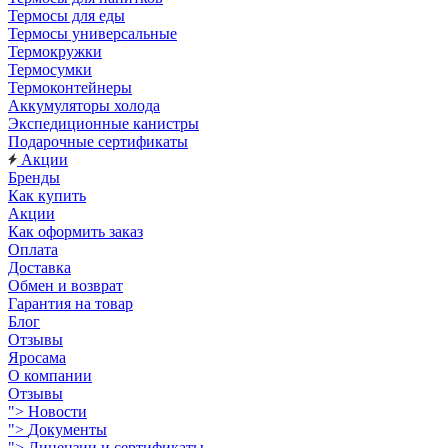
Термосы для еды
Термосы универсальные
Термокружки
Термосумки
Термоконтейнеры
Аккумуляторы холода
Экспедиционные канистры
Подарочные сертификаты
Акции
Бренды
Как купить
Акции
Как оформить заказ
Оплата
Доставка
Обмен и возврат
Гарантия на товар
Блог
Отзывы
Яросама
О компании
Отзывы
">
Новости
">
Документы
">
Лицензии и сертификаты