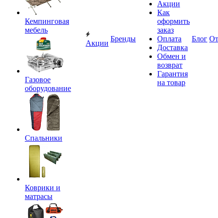
Акции
Как
Кемпинговая
оформить
мебель
заказ
Бренды
Оплата
Блог
О
Акции
Доставка
Обмен и
возврат
Гарантия
Газовое
на товар
оборудование
Спальники
Коврики и
матрасы