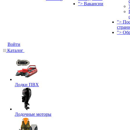
">
Вакансии
">
По
стран
">
Об
Войти
Каталог
Лодки ПВХ
Лодочные моторы