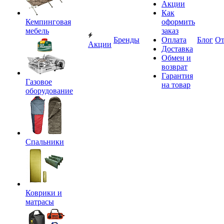
Акции
Как
Кемпинговая
оформить
мебель
заказ
Бренды
Оплата
Блог
О
Акции
Доставка
Обмен и
возврат
Гарантия
Газовое
на товар
оборудование
Спальники
Коврики и
матрасы