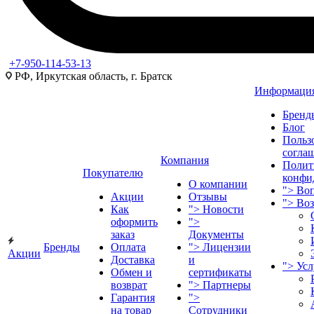
+7-950-114-53-13
РФ, Иркутская область, г. Братск
Информаци
Бренд
Блог
Польз
согла
Компания
Полит
Покупателю
конфи
О компании
">
Воп
Акции
Отзывы
">
Во
Как
">
Новости
оформить
">
заказ
Документы
Бренды
Оплата
">
Лицензии
Акции
Доставка
и
">
Ус
Обмен и
сертификаты
возврат
">
Партнеры
Гарантия
">
на товар
Сотрудники