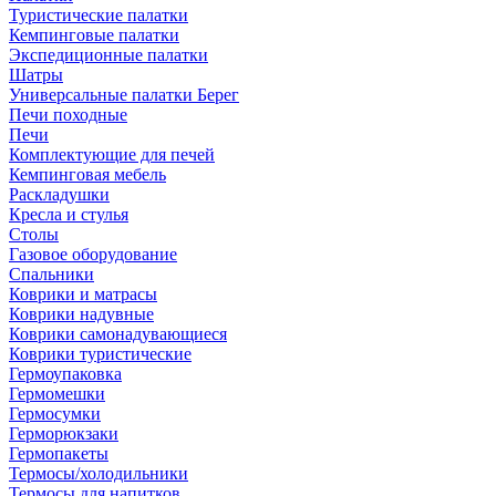
Туристические палатки
Кемпинговые палатки
Экспедиционные палатки
Шатры
Универсальные палатки Берег
Печи походные
Печи
Комплектующие для печей
Кемпинговая мебель
Раскладушки
Кресла и стулья
Столы
Газовое оборудование
Спальники
Коврики и матрасы
Коврики надувные
Коврики самонадувающиеся
Коврики туристические
Гермоупаковка
Гермомешки
Гермосумки
Герморюкзаки
Гермопакеты
Термосы/холодильники
Термосы для напитков