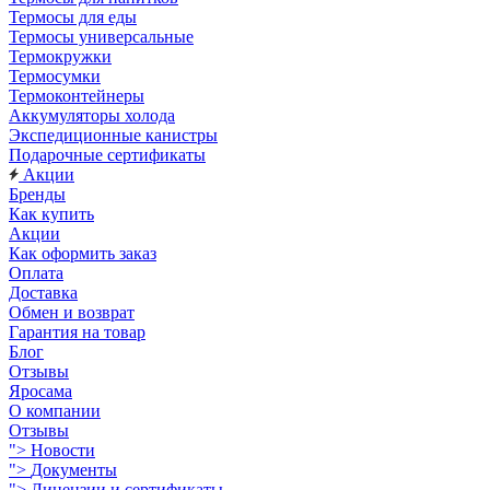
Термосы для еды
Термосы универсальные
Термокружки
Термосумки
Термоконтейнеры
Аккумуляторы холода
Экспедиционные канистры
Подарочные сертификаты
Акции
Бренды
Как купить
Акции
Как оформить заказ
Оплата
Доставка
Обмен и возврат
Гарантия на товар
Блог
Отзывы
Яросама
О компании
Отзывы
">
Новости
">
Документы
">
Лицензии и сертификаты