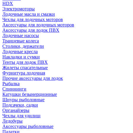
HDX
Электромоторы
Лодочные масла и смазки
Чехлы для лодочных моторов
Аксессуары для лодочных моторов
Аксессуары для лодок ПВХ
Лодочные насосы
Транцевые колеса
Столики, держатели
Лодочные кресла
Накладки и сумки
Тенты для лодок ПВХ
Жилеты спасательные
Фурнитура лодочная
Прочие аксессуары для лодок
Рыбалка
Спиннинги
Катушки безынерционные
Шнуры рыболовные
Подсачеки, садки
Органайзеры
Чехлы для удилищ
Ледобуры
Аксессуары рыболовные
Палатки