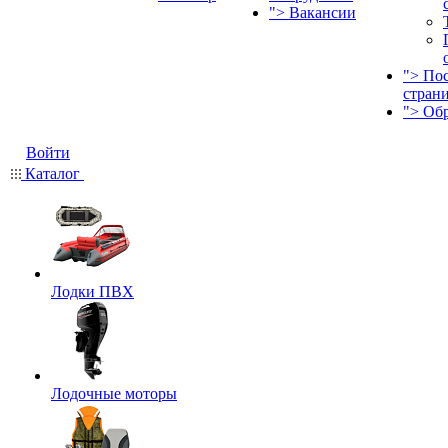
">
Вакансии
">
По
стран
">
Об
Войти
Каталог
Лодки ПВХ
Лодочные моторы