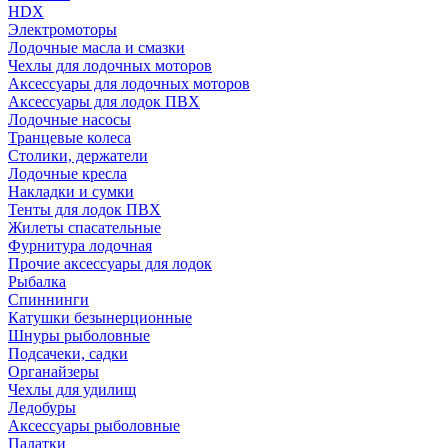
HDX
Электромоторы
Лодочные масла и смазки
Чехлы для лодочных моторов
Аксессуары для лодочных моторов
Аксессуары для лодок ПВХ
Лодочные насосы
Транцевые колеса
Столики, держатели
Лодочные кресла
Накладки и сумки
Тенты для лодок ПВХ
Жилеты спасательные
Фурнитура лодочная
Прочие аксессуары для лодок
Рыбалка
Спиннинги
Катушки безынерционные
Шнуры рыболовные
Подсачеки, садки
Органайзеры
Чехлы для удилищ
Ледобуры
Аксессуары рыболовные
Палатки