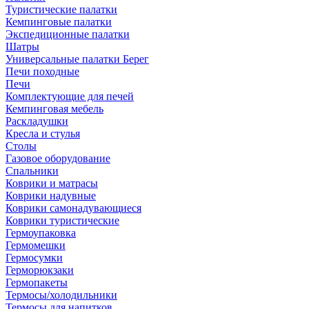
Туристические палатки
Кемпинговые палатки
Экспедиционные палатки
Шатры
Универсальные палатки Берег
Печи походные
Печи
Комплектующие для печей
Кемпинговая мебель
Раскладушки
Кресла и стулья
Столы
Газовое оборудование
Спальники
Коврики и матрасы
Коврики надувные
Коврики самонадувающиеся
Коврики туристические
Гермоупаковка
Гермомешки
Гермосумки
Герморюкзаки
Гермопакеты
Термосы/холодильники
Термосы для напитков