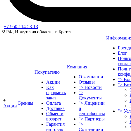
+7-950-114-53-13
РФ, Иркутская область, г. Братск
Информаци
Бренд
Блог
Польз
согла
Компания
Полит
Покупателю
конфи
О компании
">
Воп
Акции
Отзывы
">
Во
Как
">
Новости
оформить
">
заказ
Документы
Бренды
Оплата
">
Лицензии
Акции
Доставка
и
">
Ус
Обмен и
сертификаты
возврат
">
Партнеры
Гарантия
">
на товар
Сотрудники