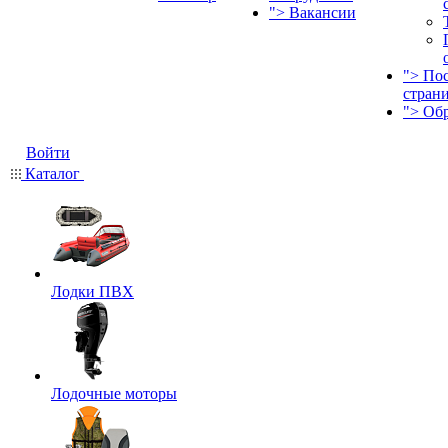
">
Вакансии
">
По
стран
">
Об
Войти
Каталог
Лодки ПВХ
Лодочные моторы