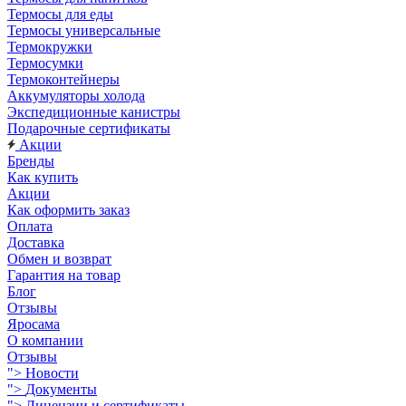
Термосы для еды
Термосы универсальные
Термокружки
Термосумки
Термоконтейнеры
Аккумуляторы холода
Экспедиционные канистры
Подарочные сертификаты
Акции
Бренды
Как купить
Акции
Как оформить заказ
Оплата
Доставка
Обмен и возврат
Гарантия на товар
Блог
Отзывы
Яросама
О компании
Отзывы
">
Новости
">
Документы
">
Лицензии и сертификаты