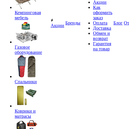
Акции
Как
Кемпинговая
оформить
мебель
заказ
Бренды
Оплата
Блог
О
Акции
Доставка
Обмен и
возврат
Гарантия
Газовое
на товар
оборудование
Спальники
Коврики и
матрасы