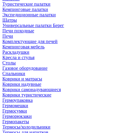
Туристические палатки
Кемпинговые палатки
Экспедиционные палатки
Шатры
Универсальные палатки Берег
Печи походные
Печи
Комплектующие для печей
Кемпинговая мебель
Раскладушки
Кресла и стулья
Столы
Газовое оборудование
Спальники
Коврики и матрасы
Коврики надувные
Коврики самонадувающиеся
Коврики туристические
Гермоупаковка
Гермомешки
Гермосумки
Герморюкзаки
Гермопакеты
Термосы/холодильники
Термосы для напитков