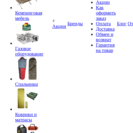
Акции
Как
Кемпинговая
оформить
мебель
заказ
Бренды
Оплата
Блог
О
Акции
Доставка
Обмен и
возврат
Гарантия
Газовое
на товар
оборудование
Спальники
Коврики и
матрасы