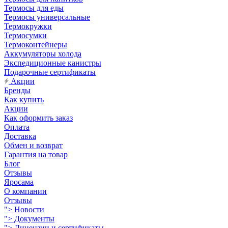
Термосы для еды
Термосы универсальные
Термокружки
Термосумки
Термоконтейнеры
Аккумуляторы холода
Экспедиционные канистры
Подарочные сертификаты
Акции
Бренды
Как купить
Акции
Как оформить заказ
Оплата
Доставка
Обмен и возврат
Гарантия на товар
Блог
Отзывы
Яросама
О компании
Отзывы
">
Новости
">
Документы
">
Лицензии и сертификаты