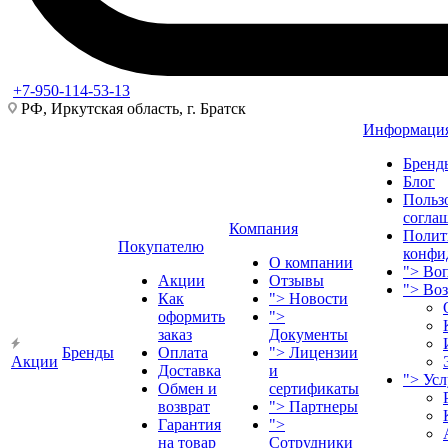
+7-950-114-53-13
РФ, Иркутская область, г. Братск
Информаци
Бренд
Блог
Польз
согла
Компания
Полит
Покупателю
конфи
О компании
">
Воп
Акции
Отзывы
">
Во
Как
">
Новости
оформить
">
заказ
Документы
Бренды
Оплата
">
Лицензии
Акции
Доставка
и
">
Ус
Обмен и
сертификаты
возврат
">
Партнеры
Гарантия
">
на товар
Сотрудники