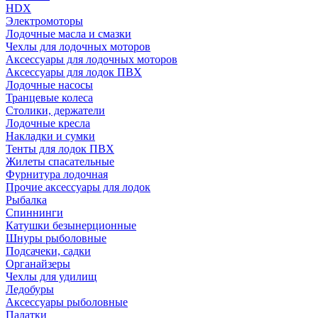
HDX
Электромоторы
Лодочные масла и смазки
Чехлы для лодочных моторов
Аксессуары для лодочных моторов
Аксессуары для лодок ПВХ
Лодочные насосы
Транцевые колеса
Столики, держатели
Лодочные кресла
Накладки и сумки
Тенты для лодок ПВХ
Жилеты спасательные
Фурнитура лодочная
Прочие аксессуары для лодок
Рыбалка
Спиннинги
Катушки безынерционные
Шнуры рыболовные
Подсачеки, садки
Органайзеры
Чехлы для удилищ
Ледобуры
Аксессуары рыболовные
Палатки