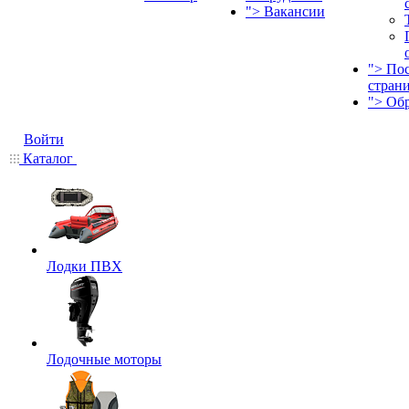
">
Вакансии
">
По
стран
">
Об
Войти
Каталог
Лодки ПВХ
Лодочные моторы