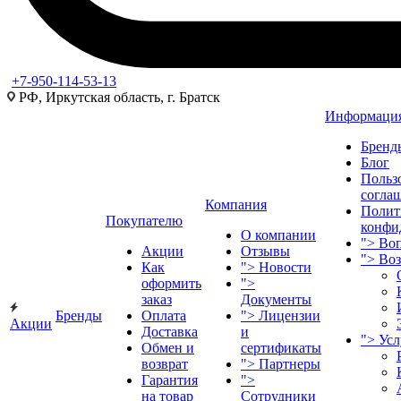
+7-950-114-53-13
РФ, Иркутская область, г. Братск
Информаци
Бренд
Блог
Польз
согла
Компания
Полит
Покупателю
конфи
О компании
">
Воп
Акции
Отзывы
">
Во
Как
">
Новости
оформить
">
заказ
Документы
Бренды
Оплата
">
Лицензии
Акции
Доставка
и
">
Ус
Обмен и
сертификаты
возврат
">
Партнеры
Гарантия
">
на товар
Сотрудники