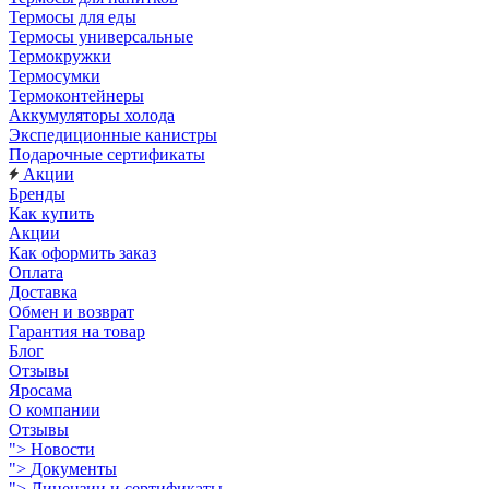
Термосы для еды
Термосы универсальные
Термокружки
Термосумки
Термоконтейнеры
Аккумуляторы холода
Экспедиционные канистры
Подарочные сертификаты
Акции
Бренды
Как купить
Акции
Как оформить заказ
Оплата
Доставка
Обмен и возврат
Гарантия на товар
Блог
Отзывы
Яросама
О компании
Отзывы
">
Новости
">
Документы
">
Лицензии и сертификаты