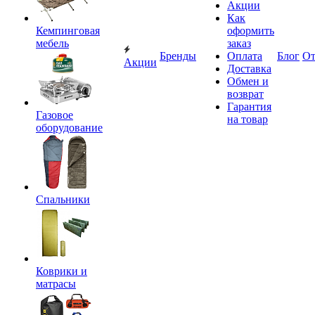
Акции
Как
Кемпинговая
оформить
мебель
заказ
Бренды
Оплата
Блог
О
Акции
Доставка
Обмен и
возврат
Гарантия
Газовое
на товар
оборудование
Спальники
Коврики и
матрасы