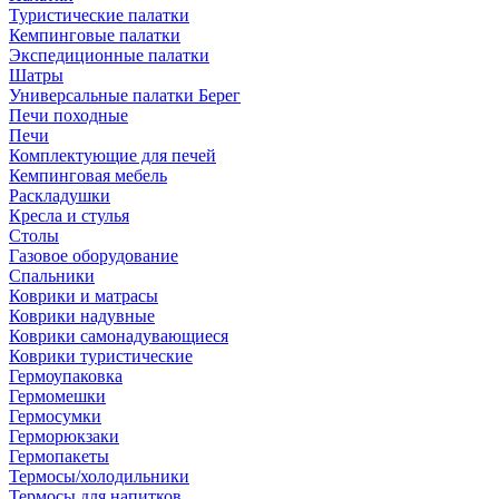
Туристические палатки
Кемпинговые палатки
Экспедиционные палатки
Шатры
Универсальные палатки Берег
Печи походные
Печи
Комплектующие для печей
Кемпинговая мебель
Раскладушки
Кресла и стулья
Столы
Газовое оборудование
Спальники
Коврики и матрасы
Коврики надувные
Коврики самонадувающиеся
Коврики туристические
Гермоупаковка
Гермомешки
Гермосумки
Герморюкзаки
Гермопакеты
Термосы/холодильники
Термосы для напитков