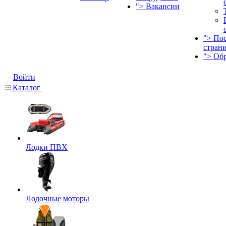
">
Вакансии
">
По
стран
">
Об
Войти
Каталог
Лодки ПВХ
Лодочные моторы