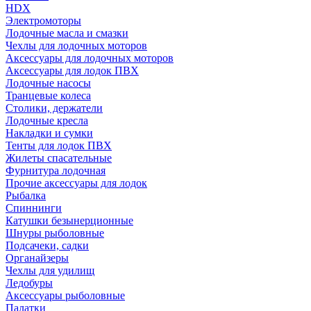
HDX
Электромоторы
Лодочные масла и смазки
Чехлы для лодочных моторов
Аксессуары для лодочных моторов
Аксессуары для лодок ПВХ
Лодочные насосы
Транцевые колеса
Столики, держатели
Лодочные кресла
Накладки и сумки
Тенты для лодок ПВХ
Жилеты спасательные
Фурнитура лодочная
Прочие аксессуары для лодок
Рыбалка
Спиннинги
Катушки безынерционные
Шнуры рыболовные
Подсачеки, садки
Органайзеры
Чехлы для удилищ
Ледобуры
Аксессуары рыболовные
Палатки