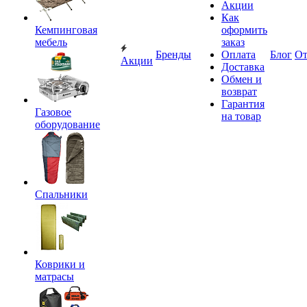
Акции
Как
Кемпинговая
оформить
мебель
заказ
Бренды
Оплата
Блог
О
Акции
Доставка
Обмен и
возврат
Гарантия
Газовое
на товар
оборудование
Спальники
Коврики и
матрасы