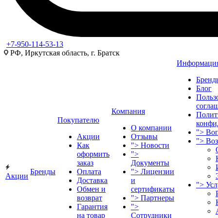
+7-950-114-53-13
РФ, Иркутская область, г. Братск
Информаци
Бренд
Блог
Польз
согла
Компания
Полит
Покупателю
конфи
О компании
">
Воп
Акции
Отзывы
">
Во
Как
">
Новости
оформить
">
заказ
Документы
Бренды
Оплата
">
Лицензии
Акции
Доставка
и
">
Ус
Обмен и
сертификаты
возврат
">
Партнеры
Гарантия
">
на товар
Сотрудники