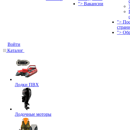
">
Вакансии
">
По
стран
">
Об
Войти
Каталог
Лодки ПВХ
Лодочные моторы