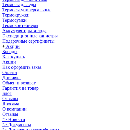
Термосы для еды
Термосы универсальные
Термокружки
Термосумки
Термоконтейнеры
Аккумуляторы холода
Экспедиционные канистры
Подарочные сертификаты
Акции
Бренды
Как купить
Акции
Как оформить заказ
Оплата
Доставка
Обмен и возврат
Гарантия на товар
Блог
Отзывы
Яросама
О компании
Отзывы
">
Новости
">
Документы
">
Лицензии и сертификаты