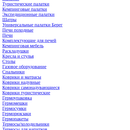
Туристические палатки
Кемпинговые палатки
Экспедиционные палатки
Шатры
Универсальные палатки Берег
Печи походные
Печи
Комплектующие для печей
Кемпинговая мебель
Раскладушки
Кресла и стулья
Столы
Газовое оборудование
Спальники
Коврики и матрасы
Коврики надувные
Коврики самонадувающиеся
Коврики туристические
Гермоупаковка
Гермомешки
Гермосумки
Герморюкзаки
Гермопакеты
Термосы/холодильники
Термосы для напитков