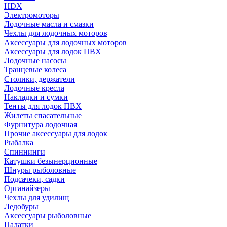
HDX
Электромоторы
Лодочные масла и смазки
Чехлы для лодочных моторов
Аксессуары для лодочных моторов
Аксессуары для лодок ПВХ
Лодочные насосы
Транцевые колеса
Столики, держатели
Лодочные кресла
Накладки и сумки
Тенты для лодок ПВХ
Жилеты спасательные
Фурнитура лодочная
Прочие аксессуары для лодок
Рыбалка
Спиннинги
Катушки безынерционные
Шнуры рыболовные
Подсачеки, садки
Органайзеры
Чехлы для удилищ
Ледобуры
Аксессуары рыболовные
Палатки