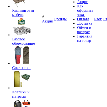
Акции
Как
Кемпинговая
оформить
мебель
заказ
Бренды
Оплата
Блог
О
Акции
Доставка
Обмен и
возврат
Гарантия
Газовое
на товар
оборудование
Спальники
Коврики и
матрасы