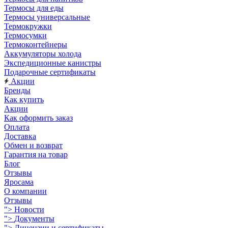
Термосы для еды
Термосы универсальные
Термокружки
Термосумки
Термоконтейнеры
Аккумуляторы холода
Экспедиционные канистры
Подарочные сертификаты
Акции
Бренды
Как купить
Акции
Как оформить заказ
Оплата
Доставка
Обмен и возврат
Гарантия на товар
Блог
Отзывы
Яросама
О компании
Отзывы
">
Новости
">
Документы
">
Лицензии и сертификаты