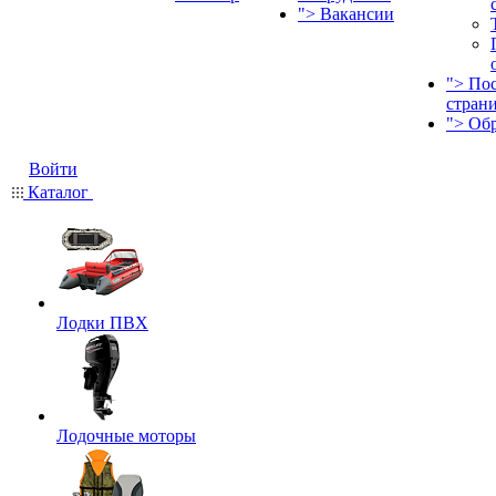
">
Вакансии
">
По
стран
">
Об
Войти
Каталог
Лодки ПВХ
Лодочные моторы