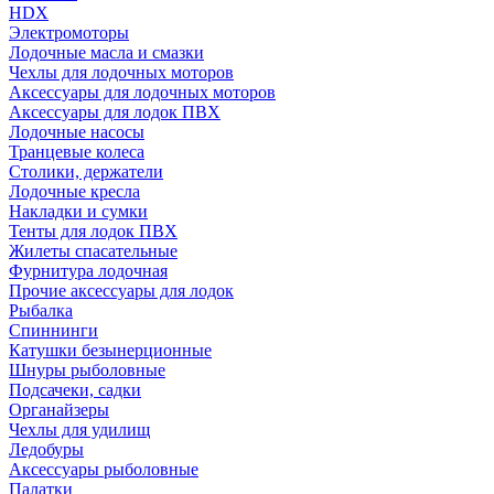
HDX
Электромоторы
Лодочные масла и смазки
Чехлы для лодочных моторов
Аксессуары для лодочных моторов
Аксессуары для лодок ПВХ
Лодочные насосы
Транцевые колеса
Столики, держатели
Лодочные кресла
Накладки и сумки
Тенты для лодок ПВХ
Жилеты спасательные
Фурнитура лодочная
Прочие аксессуары для лодок
Рыбалка
Спиннинги
Катушки безынерционные
Шнуры рыболовные
Подсачеки, садки
Органайзеры
Чехлы для удилищ
Ледобуры
Аксессуары рыболовные
Палатки