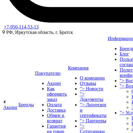
+7-950-114-53-13
РФ, Иркутская область, г. Братск
Информаци
Бренд
Блог
Польз
согла
Компания
Полит
Покупателю
конфи
О компании
">
Воп
Акции
Отзывы
">
Во
Как
">
Новости
оформить
">
заказ
Документы
Бренды
Оплата
">
Лицензии
Акции
Доставка
и
">
Ус
Обмен и
сертификаты
возврат
">
Партнеры
Гарантия
">
на товар
Сотрудники