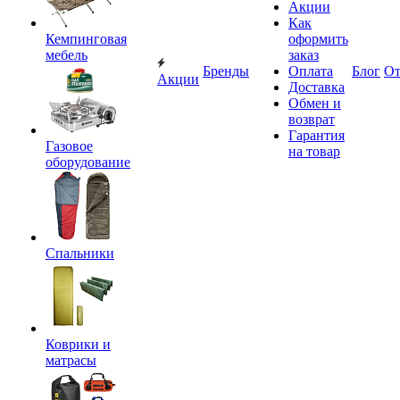
Акции
Как
Кемпинговая
оформить
мебель
заказ
Бренды
Оплата
Блог
О
Акции
Доставка
Обмен и
возврат
Гарантия
Газовое
на товар
оборудование
Спальники
Коврики и
матрасы