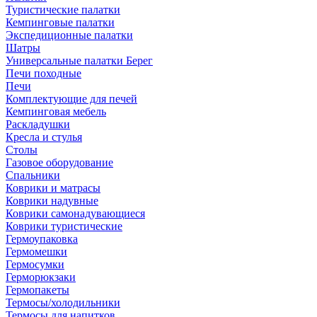
Туристические палатки
Кемпинговые палатки
Экспедиционные палатки
Шатры
Универсальные палатки Берег
Печи походные
Печи
Комплектующие для печей
Кемпинговая мебель
Раскладушки
Кресла и стулья
Столы
Газовое оборудование
Спальники
Коврики и матрасы
Коврики надувные
Коврики самонадувающиеся
Коврики туристические
Гермоупаковка
Гермомешки
Гермосумки
Герморюкзаки
Гермопакеты
Термосы/холодильники
Термосы для напитков