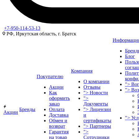
+7-950-114-53-13
РФ, Иркутская область, г. Братск
Информаци
Бренд
Блог
Польз
согла
Компания
Полит
Покупателю
конфи
О компании
">
Воп
Акции
Отзывы
">
Во
Как
">
Новости
оформить
">
заказ
Документы
Бренды
Оплата
">
Лицензии
Акции
Доставка
и
">
Ус
Обмен и
сертификаты
возврат
">
Партнеры
Гарантия
">
на товар
Сотрудники