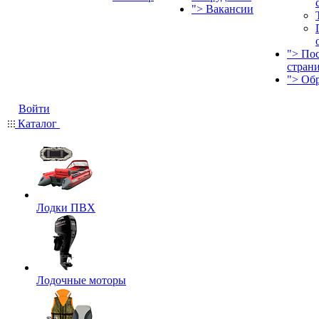
">
Вакансии
">
По
стран
">
Об
Войти
Каталог
Лодки ПВХ
Лодочные моторы