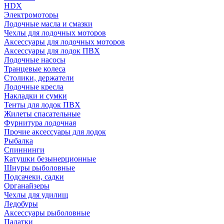
HDX
Электромоторы
Лодочные масла и смазки
Чехлы для лодочных моторов
Аксессуары для лодочных моторов
Аксессуары для лодок ПВХ
Лодочные насосы
Транцевые колеса
Столики, держатели
Лодочные кресла
Накладки и сумки
Тенты для лодок ПВХ
Жилеты спасательные
Фурнитура лодочная
Прочие аксессуары для лодок
Рыбалка
Спиннинги
Катушки безынерционные
Шнуры рыболовные
Подсачеки, садки
Органайзеры
Чехлы для удилищ
Ледобуры
Аксессуары рыболовные
Палатки