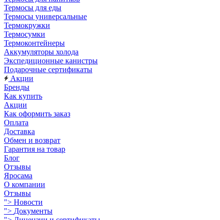
Термосы для еды
Термосы универсальные
Термокружки
Термосумки
Термоконтейнеры
Аккумуляторы холода
Экспедиционные канистры
Подарочные сертификаты
Акции
Бренды
Как купить
Акции
Как оформить заказ
Оплата
Доставка
Обмен и возврат
Гарантия на товар
Блог
Отзывы
Яросама
О компании
Отзывы
">
Новости
">
Документы
">
Лицензии и сертификаты