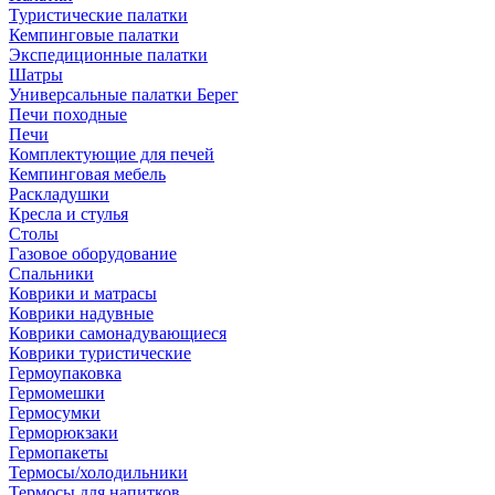
Туристические палатки
Кемпинговые палатки
Экспедиционные палатки
Шатры
Универсальные палатки Берег
Печи походные
Печи
Комплектующие для печей
Кемпинговая мебель
Раскладушки
Кресла и стулья
Столы
Газовое оборудование
Спальники
Коврики и матрасы
Коврики надувные
Коврики самонадувающиеся
Коврики туристические
Гермоупаковка
Гермомешки
Гермосумки
Герморюкзаки
Гермопакеты
Термосы/холодильники
Термосы для напитков