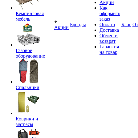
Акции
Как
Кемпинговая
оформить
мебель
заказ
Бренды
Оплата
Блог
О
Акции
Доставка
Обмен и
возврат
Гарантия
Газовое
на товар
оборудование
Спальники
Коврики и
матрасы