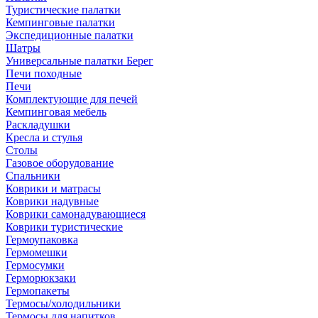
Туристические палатки
Кемпинговые палатки
Экспедиционные палатки
Шатры
Универсальные палатки Берег
Печи походные
Печи
Комплектующие для печей
Кемпинговая мебель
Раскладушки
Кресла и стулья
Столы
Газовое оборудование
Спальники
Коврики и матрасы
Коврики надувные
Коврики самонадувающиеся
Коврики туристические
Гермоупаковка
Гермомешки
Гермосумки
Герморюкзаки
Гермопакеты
Термосы/холодильники
Термосы для напитков