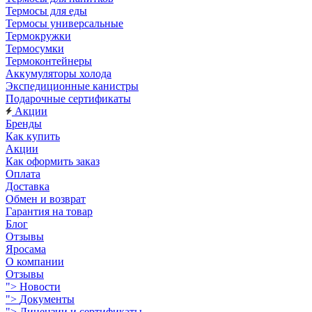
Термосы для еды
Термосы универсальные
Термокружки
Термосумки
Термоконтейнеры
Аккумуляторы холода
Экспедиционные канистры
Подарочные сертификаты
Акции
Бренды
Как купить
Акции
Как оформить заказ
Оплата
Доставка
Обмен и возврат
Гарантия на товар
Блог
Отзывы
Яросама
О компании
Отзывы
">
Новости
">
Документы
">
Лицензии и сертификаты