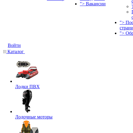
">
Вакансии
">
По
стран
">
Об
Войти
Каталог
Лодки ПВХ
Лодочные моторы