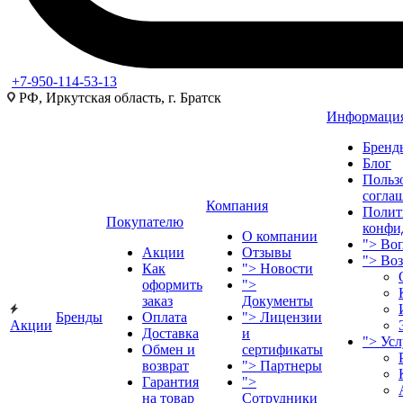
+7-950-114-53-13
РФ, Иркутская область, г. Братск
Информаци
Бренд
Блог
Польз
согла
Компания
Полит
Покупателю
конфи
О компании
">
Воп
Акции
Отзывы
">
Во
Как
">
Новости
оформить
">
заказ
Документы
Бренды
Оплата
">
Лицензии
Акции
Доставка
и
">
Ус
Обмен и
сертификаты
возврат
">
Партнеры
Гарантия
">
на товар
Сотрудники