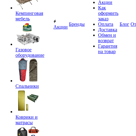
Акции
Как
Кемпинговая
оформить
мебель
заказ
Бренды
Оплата
Блог
О
Акции
Доставка
Обмен и
возврат
Гарантия
Газовое
на товар
оборудование
Спальники
Коврики и
матрасы