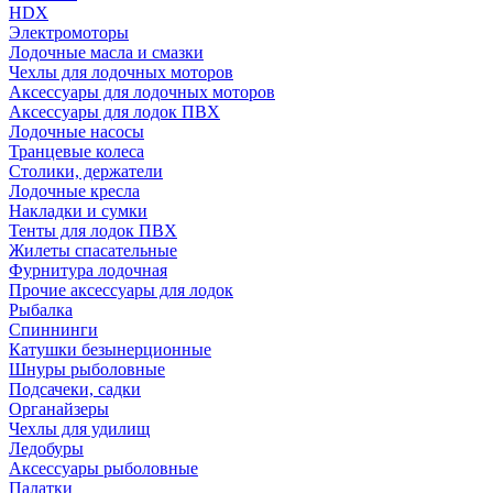
HDX
Электромоторы
Лодочные масла и смазки
Чехлы для лодочных моторов
Аксессуары для лодочных моторов
Аксессуары для лодок ПВХ
Лодочные насосы
Транцевые колеса
Столики, держатели
Лодочные кресла
Накладки и сумки
Тенты для лодок ПВХ
Жилеты спасательные
Фурнитура лодочная
Прочие аксессуары для лодок
Рыбалка
Спиннинги
Катушки безынерционные
Шнуры рыболовные
Подсачеки, садки
Органайзеры
Чехлы для удилищ
Ледобуры
Аксессуары рыболовные
Палатки