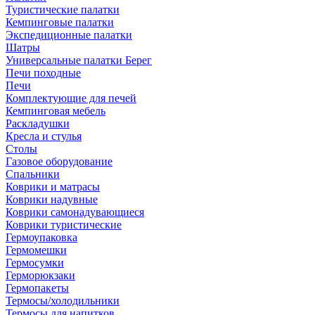
Туристические палатки
Кемпинговые палатки
Экспедиционные палатки
Шатры
Универсальные палатки Берег
Печи походные
Печи
Комплектующие для печей
Кемпинговая мебель
Раскладушки
Кресла и стулья
Столы
Газовое оборудование
Спальники
Коврики и матрасы
Коврики надувные
Коврики самонадувающиеся
Коврики туристические
Гермоупаковка
Гермомешки
Гермосумки
Герморюкзаки
Гермопакеты
Термосы/холодильники
Термосы для напитков