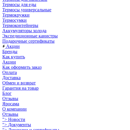
Термосы для еды
Термосы универсальные
Термокружки
Термосумки
Термоконтейнеры
Аккумуляторы холода
Экспедиционные канистры
Подарочные сертификаты
Акции
Бренды
Как купить
Акции
Как оформить заказ
Оплата
Доставка
Обмен и возврат
Гарантия на товар
Блог
Отзывы
Яросама
О компании
Отзывы
">
Новости
">
Документы
">
Лицензии и сертификаты