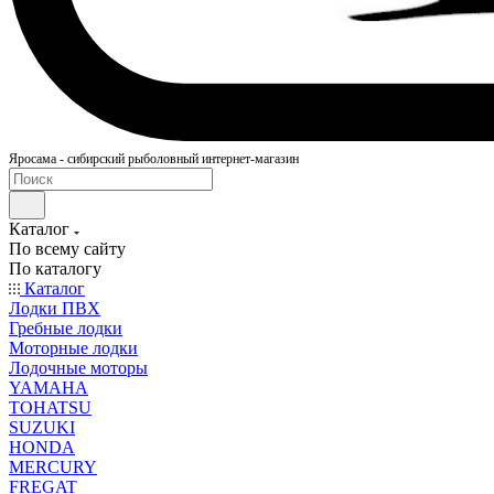
Яросама - сибирский рыболовный интернет-магазин
Каталог
По всему сайту
По каталогу
Каталог
Лодки ПВХ
Гребные лодки
Моторные лодки
Лодочные моторы
YAMAHA
TOHATSU
SUZUKI
HONDA
MERCURY
FREGAT