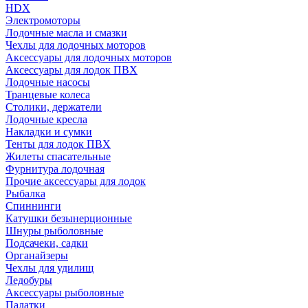
HDX
Электромоторы
Лодочные масла и смазки
Чехлы для лодочных моторов
Аксессуары для лодочных моторов
Аксессуары для лодок ПВХ
Лодочные насосы
Транцевые колеса
Столики, держатели
Лодочные кресла
Накладки и сумки
Тенты для лодок ПВХ
Жилеты спасательные
Фурнитура лодочная
Прочие аксессуары для лодок
Рыбалка
Спиннинги
Катушки безынерционные
Шнуры рыболовные
Подсачеки, садки
Органайзеры
Чехлы для удилищ
Ледобуры
Аксессуары рыболовные
Палатки