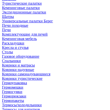
Туристические палатки
Кемпинговые палатки
Экспедиционные палатки
Шатры
Универсальные палатки Берег
Печи походные
Печи
Комплектующие для печей
Кемпинговая мебель
Раскладушки
Кресла и стулья
Столы
Газовое оборудование
Спальники
Коврики и матрасы
Коврики надувные
Коврики самонадувающиеся
Коврики туристические
Гермоупаковка
Гермомешки
Гермосумки
Герморюкзаки
Гермопакеты
Термосы/холодильники
Термосы для напитков