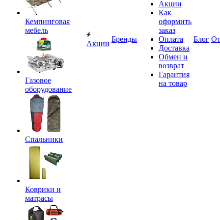
Акции
Как
Кемпинговая
оформить
мебель
заказ
Бренды
Оплата
Блог
О
Акции
Доставка
Обмен и
возврат
Гарантия
Газовое
на товар
оборудование
Спальники
Коврики и
матрасы