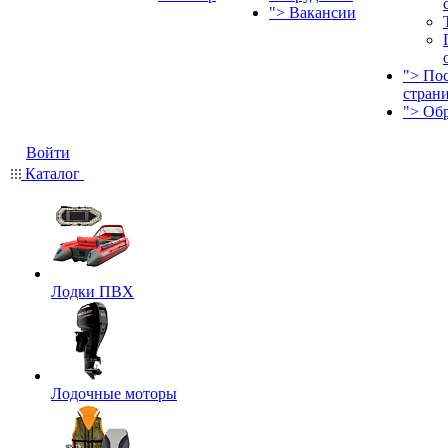
">
Вакансии
">
По
стран
">
Об
Войти
Каталог
Лодки ПВХ
Лодочные моторы