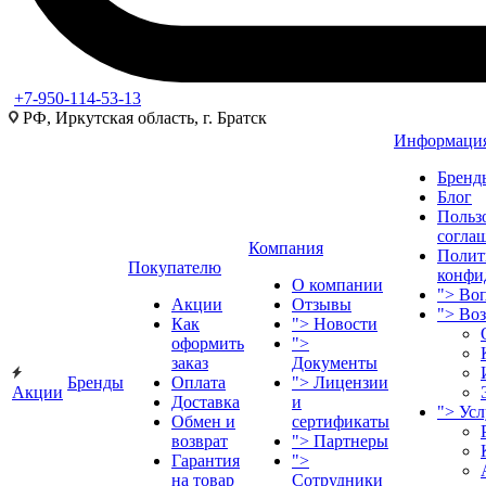
+7-950-114-53-13
РФ, Иркутская область, г. Братск
Информаци
Бренд
Блог
Польз
согла
Компания
Полит
Покупателю
конфи
О компании
">
Воп
Акции
Отзывы
">
Во
Как
">
Новости
оформить
">
заказ
Документы
Бренды
Оплата
">
Лицензии
Акции
Доставка
и
">
Ус
Обмен и
сертификаты
возврат
">
Партнеры
Гарантия
">
на товар
Сотрудники