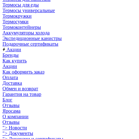
Термосы для еды
Термосы универсальные
Термокружки
Термосумки
Термоконтейнеры
Аккумуляторы холода
Экспедиционные канистры
Подарочные сертификаты
Акции
Бренды
Как купить
Акции
Как оформить заказ
Оплата
Доставка
Обмен и возврат
Гарантия на товар
Блог
Отзывы
Яросама
О компании
Отзывы
">
Новости
">
Документы
">
Лицензии и сертификаты