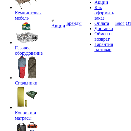
Акции
Как
Кемпинговая
оформить
мебель
заказ
Бренды
Оплата
Блог
О
Акции
Доставка
Обмен и
возврат
Гарантия
Газовое
на товар
оборудование
Спальники
Коврики и
матрасы