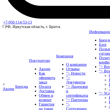
+7-950-114-53-13
РФ, Иркутская область, г. Братск
Информаци
Бренд
Блог
Польз
согла
Компания
Полит
Покупателю
конфи
О компании
">
Воп
Акции
Отзывы
">
Во
Как
">
Новости
оформить
">
заказ
Документы
Бренды
Оплата
">
Лицензии
Акции
Доставка
и
">
Ус
Обмен и
сертификаты
возврат
">
Партнеры
Гарантия
">
на товар
Сотрудники