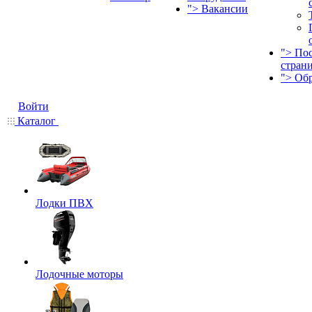
">
Вакансии
">
По
стран
">
Об
Войти
Каталог
Лодки ПВХ
Лодочные моторы