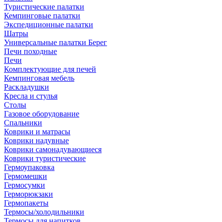
Туристические палатки
Кемпинговые палатки
Экспедиционные палатки
Шатры
Универсальные палатки Берег
Печи походные
Печи
Комплектующие для печей
Кемпинговая мебель
Раскладушки
Кресла и стулья
Столы
Газовое оборудование
Спальники
Коврики и матрасы
Коврики надувные
Коврики самонадувающиеся
Коврики туристические
Гермоупаковка
Гермомешки
Гермосумки
Герморюкзаки
Гермопакеты
Термосы/холодильники
Термосы для напитков