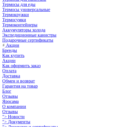
Термосы для еды
Термосы универсальные
Термокружки
Термосумки
Термоконтейнеры
Аккумуляторы холода
Экспедиционные канистры
Подарочные сертификаты
Акции
Бренды
Как купить
Акции
Как оформить заказ
Оплата
Доставка
Обмен и возврат
Гарантия на товар
Блог
Отзывы
Яросама
О компании
Отзывы
">
Новости
">
Документы
">
Лицензии и сертификаты