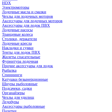
HDX
Электромоторы
Лодочные масла и смазки
Чехлы для лодочных моторов
Аксессуары для лодочных моторов
Аксессуары для лодок ПВХ
Лодочные насосы
Транцевые колеса
Столики, держатели
Лодочные кресла
Накладки и сумки
Тенты для лодок ПВХ
Жилеты спасательные
Фурнитура лодочная
Прочие аксессуары для лодок
Рыбалка
Спиннинги
Катушки безынерционные
Шнуры рыболовные
Подсачеки, садки
Органайзеры
Чехлы для удилищ
Ледобуры
Аксессуары рыболовные
Палатки