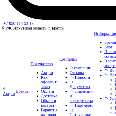
+7-950-114-53-13
РФ, Иркутская область, г. Братск
Информаци
Бренд
Блог
Польз
согла
Компания
Полит
Покупателю
конфи
О компании
">
Воп
Акции
Отзывы
">
Во
Как
">
Новости
оформить
">
заказ
Документы
Бренды
Оплата
">
Лицензии
Акции
Доставка
и
">
Ус
Обмен и
сертификаты
возврат
">
Партнеры
Гарантия
">
на товар
Сотрудники