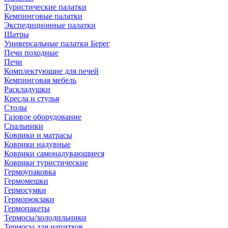
Туристические палатки
Кемпинговые палатки
Экспедиционные палатки
Шатры
Универсальные палатки Берег
Печи походные
Печи
Комплектующие для печей
Кемпинговая мебель
Раскладушки
Кресла и стулья
Столы
Газовое оборудование
Спальники
Коврики и матрасы
Коврики надувные
Коврики самонадувающиеся
Коврики туристические
Гермоупаковка
Гермомешки
Гермосумки
Герморюкзаки
Гермопакеты
Термосы/холодильники
Термосы для напитков