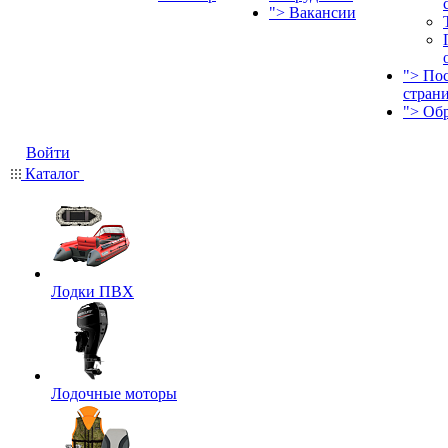
">
Вакансии
">
По
стран
">
Об
Войти
Каталог
Лодки ПВХ
Лодочные моторы