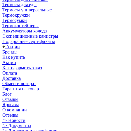
Термосы для еды
Термосы универсальные
Термокружки
Термосумки
Термоконтейнеры
Аккумуляторы холода
Экспедиционные канистры
Подарочные сертификаты
Акции
Бренды
Как купить
Акции
Как оформить заказ
Оплата
Доставка
Обмен и возврат
Гарантия на товар
Блог
Отзывы
Яросама
О компании
Отзывы
">
Новости
">
Документы
">
Лицензии и сертификаты