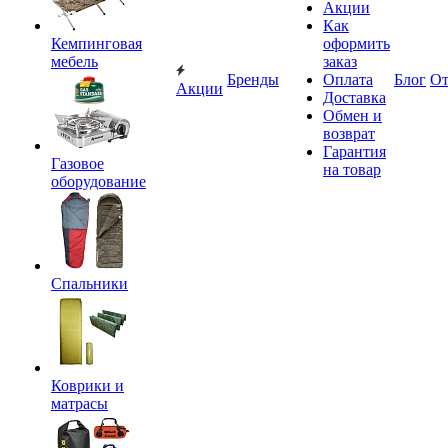
Акции
Как
Кемпинговая
оформить
мебель
заказ
Бренды
Оплата
Блог
О
Акции
Доставка
Обмен и
возврат
Гарантия
Газовое
на товар
оборудование
Спальники
Коврики и
матрасы