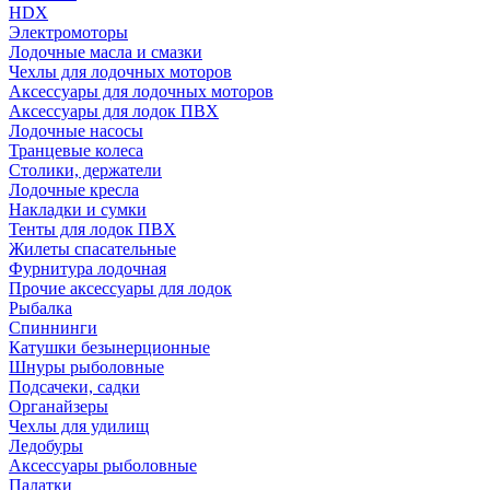
HDX
Электромоторы
Лодочные масла и смазки
Чехлы для лодочных моторов
Аксессуары для лодочных моторов
Аксессуары для лодок ПВХ
Лодочные насосы
Транцевые колеса
Столики, держатели
Лодочные кресла
Накладки и сумки
Тенты для лодок ПВХ
Жилеты спасательные
Фурнитура лодочная
Прочие аксессуары для лодок
Рыбалка
Спиннинги
Катушки безынерционные
Шнуры рыболовные
Подсачеки, садки
Органайзеры
Чехлы для удилищ
Ледобуры
Аксессуары рыболовные
Палатки