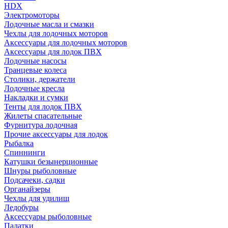
HDX
Электромоторы
Лодочные масла и смазки
Чехлы для лодочных моторов
Аксессуары для лодочных моторов
Аксессуары для лодок ПВХ
Лодочные насосы
Транцевые колеса
Столики, держатели
Лодочные кресла
Накладки и сумки
Тенты для лодок ПВХ
Жилеты спасательные
Фурнитура лодочная
Прочие аксессуары для лодок
Рыбалка
Спиннинги
Катушки безынерционные
Шнуры рыболовные
Подсачеки, садки
Органайзеры
Чехлы для удилищ
Ледобуры
Аксессуары рыболовные
Палатки