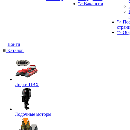
">
Вакансии
">
По
стран
">
Об
Войти
Каталог
Лодки ПВХ
Лодочные моторы