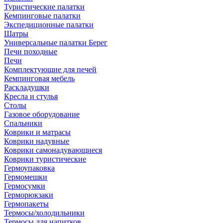
Туристические палатки
Кемпинговые палатки
Экспедиционные палатки
Шатры
Универсальные палатки Берег
Печи походные
Печи
Комплектующие для печей
Кемпинговая мебель
Раскладушки
Кресла и стулья
Столы
Газовое оборудование
Спальники
Коврики и матрасы
Коврики надувные
Коврики самонадувающиеся
Коврики туристические
Гермоупаковка
Гермомешки
Гермосумки
Герморюкзаки
Гермопакеты
Термосы/холодильники
Термосы для напитков