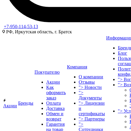
+7-950-114-53-13
РФ, Иркутская область, г. Братск
Информаци
Бренд
Блог
Польз
согла
Компания
Полит
Покупателю
конфи
О компании
">
Воп
Акции
Отзывы
">
Во
Как
">
Новости
оформить
">
заказ
Документы
Бренды
Оплата
">
Лицензии
Акции
Доставка
и
">
Ус
Обмен и
сертификаты
возврат
">
Партнеры
Гарантия
">
на товар
Сотрудники