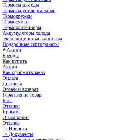
Термосы для еды
Термосы универсальные
Термокружки
Термосумки
Термоконтейнеры
Аккумуляторы холода
Экспедиционные канистры
Подарочные сертификаты
Акции
Бренды
Как купить
Акции
Как оформить заказ
Оплата
Доставка
Обмен и возврат
Гарантия на товар
Блог
Отзывы
Яросама
О компании
Отзывы
">
Новости
">
Документы
">
Лицензии и сертификаты