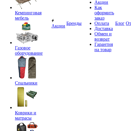
Акции
Как
Кемпинговая
оформить
мебель
заказ
Бренды
Оплата
Блог
О
Акции
Доставка
Обмен и
возврат
Гарантия
Газовое
на товар
оборудование
Спальники
Коврики и
матрасы