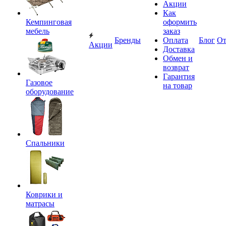
Акции
Как
Кемпинговая
оформить
мебель
заказ
Бренды
Оплата
Блог
О
Акции
Доставка
Обмен и
возврат
Гарантия
Газовое
на товар
оборудование
Спальники
Коврики и
матрасы