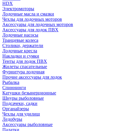
HDX
Электромоторы
Лодочные масла и смазки
Чехлы для лодочных моторов
Аксессуары для лодочных моторов
Аксессуары для лодок ПВХ
Лодочные насосы
Транцевые колеса
Столики, держатели
Лодочные кресла
Накладки и сумки
Тенты для лодок ПВХ
Жилеты спасательные
Фурнитура лодочная
Прочие аксессуары для лодок
Рыбалка
Спиннинги
Катушки безынерционные
Шнуры рыболовные
Подсачеки, садки
Органайзеры
Чехлы для удилищ
Ледобуры
Аксессуары рыболовные
Палатки