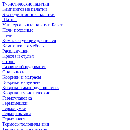
Туристические палатки
Кемпинговые палатки
Экспедиционные палатки
Шатры
Универсальные палатки Берег
Печи походные
Печи
Комплектующие для печей
Кемпинговая мебель
Раскладушки
Кресла и стулья
Столы
Газовое оборудование
Спальники
Коврики и матрасы
Коврики надувные
Коврики самонадувающиеся
Коврики туристические
Гермоупаковка
Гермомешки
Гермосумки
Герморюкзаки
Гермопакеты
Термосы/холодильники
Термосы для напитков