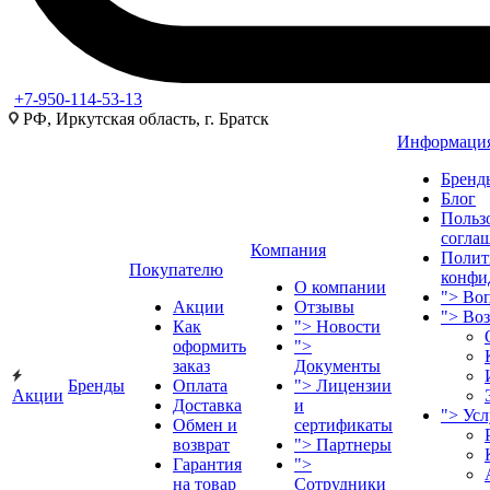
+7-950-114-53-13
РФ, Иркутская область, г. Братск
Информаци
Бренд
Блог
Польз
согла
Компания
Полит
Покупателю
конфи
О компании
">
Воп
Акции
Отзывы
">
Во
Как
">
Новости
оформить
">
заказ
Документы
Бренды
Оплата
">
Лицензии
Акции
Доставка
и
">
Ус
Обмен и
сертификаты
возврат
">
Партнеры
Гарантия
">
на товар
Сотрудники