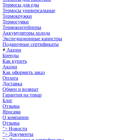
Термосы для еды
Термосы универсальные
Термокружки
Термосумки
Термоконтейнеры
Аккумуляторы холода
Экспедиционные канистры
Подарочные сертификаты
Акции
Бренды
Как купить
Акции
Как оформить заказ
Оплата
Доставка
Обмен и возврат
Гарантия на товар
Блог
Отзывы
Яросама
О компании
Отзывы
">
Новости
">
Документы
">
Лицензии и сертификаты