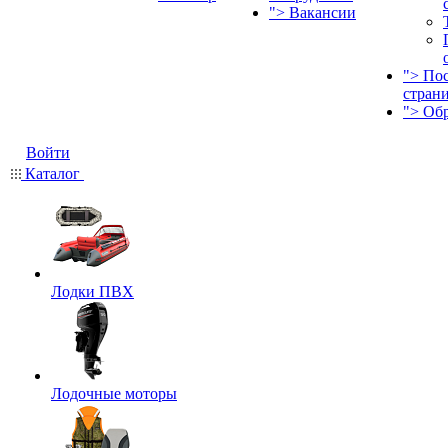
">
Вакансии
">
По
стран
">
Об
Войти
Каталог
Лодки ПВХ
Лодочные моторы