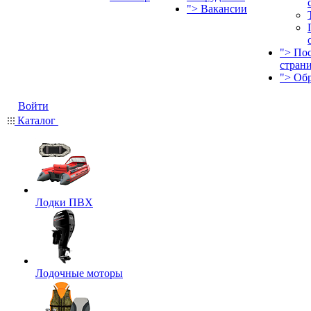
">
Вакансии
">
По
стран
">
Об
Войти
Каталог
Лодки ПВХ
Лодочные моторы