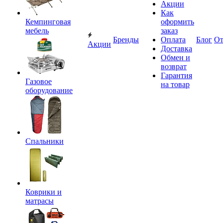
Акции
Как
Кемпинговая
оформить
мебель
заказ
Бренды
Оплата
Блог
О
Акции
Доставка
Обмен и
возврат
Гарантия
Газовое
на товар
оборудование
Спальники
Коврики и
матрасы