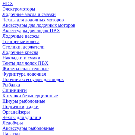
HDX
Электромоторы
Лодочные масла и смазки
Чехлы для лодочных моторов
Аксессуары для лодочных моторов
Аксессуары для лодок ПВХ
Лодочные насосы
Транцевые колеса
Столики, держатели
Лодочные кресла
Накладки и сумки
Тенты для лодок ПВХ
Жилеты спасательные
Фурнитура лодочная
Прочие аксессуары для лодок
Рыбалка
Спиннинги
Катушки безынерционные
Шнуры рыболовные
Подсачеки, садки
Органайзеры
Чехлы для удилищ
Ледобуры
Аксессуары рыболовные
Палатки