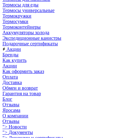
Термосы для еды
Термосы универсальные
Термокружки
Термосумки
Термоконтейнеры
Аккумуляторы холода
Экспедиционные канистры
Подарочные сертификаты
Акции
Бренды
Как купить
Акции
Как оформить заказ
Оплата
Доставка
Обмен и возврат
Гарантия на товар
Блог
Отзывы
Яросама
О компании
Отзывы
">
Новости
">
Документы
">
Лицензии и сертификаты