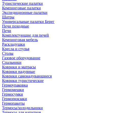
Туристические палатки
Кемпинговые палатки
Экспедиционные палатки
Шатры
Универсальные палатки Берег
Печи походные
Печи
Комплектующие для печей
Кемпинговая мебель
Раскладушки
Кресла и стулья
Столы
Газовое оборудование
Спальники
Коврики и матрасы
Коврики надувные
Коврики самонадувающиеся
Коврики туристические
Гермоупаковка
Гермомешки
Гермосумки
Герморюкзаки
Гермопакеты
Термосы/холодильники
Термосы для напитков