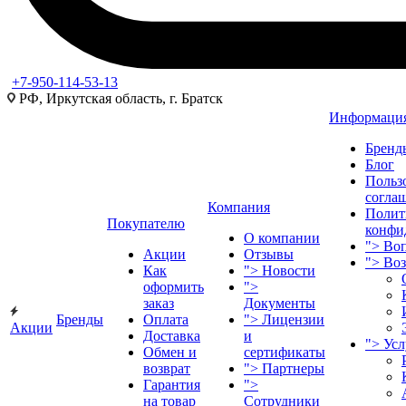
+7-950-114-53-13
РФ, Иркутская область, г. Братск
Информаци
Бренд
Блог
Польз
согла
Компания
Полит
Покупателю
конфи
О компании
">
Воп
Акции
Отзывы
">
Во
Как
">
Новости
оформить
">
заказ
Документы
Бренды
Оплата
">
Лицензии
Акции
Доставка
и
">
Ус
Обмен и
сертификаты
возврат
">
Партнеры
Гарантия
">
на товар
Сотрудники