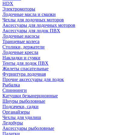
HDX
Электромоторы
Лодочные масла и смазки
Чехлы для лодочных моторов
Аксессуары для лодочных моторов
Аксессуары для лодок ПВХ
Лодочные насосы
Транцевые колеса
Столики, держатели
Лодочные кресла
Накладки и сумки
Тенты для лодок ПВХ
Жилеты спасательные
Фурнитура лодочная
Прочие аксессуары для лодок
Рыбалка
Спиннинги
Катушки безынерционные
Шнуры рыболовные
Подсачеки, садки
Органайзеры
Чехлы для удилищ
Ледобуры
Аксессуары рыболовные
Палатки