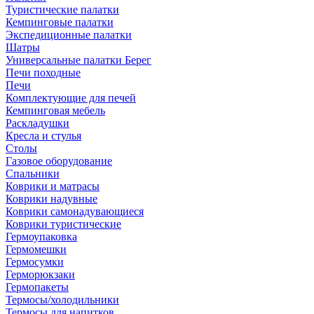
Туристические палатки
Кемпинговые палатки
Экспедиционные палатки
Шатры
Универсальные палатки Берег
Печи походные
Печи
Комплектующие для печей
Кемпинговая мебель
Раскладушки
Кресла и стулья
Столы
Газовое оборудование
Спальники
Коврики и матрасы
Коврики надувные
Коврики самонадувающиеся
Коврики туристические
Гермоупаковка
Гермомешки
Гермосумки
Герморюкзаки
Гермопакеты
Термосы/холодильники
Термосы для напитков