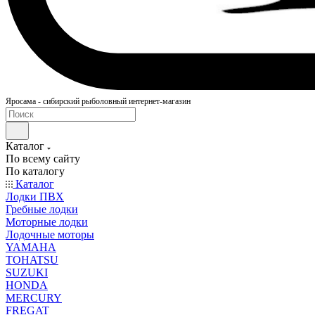
Яросама - сибирский рыболовный интернет-магазин
Каталог
По всему сайту
По каталогу
Каталог
Лодки ПВХ
Гребные лодки
Моторные лодки
Лодочные моторы
YAMAHA
TOHATSU
SUZUKI
HONDA
MERCURY
FREGAT