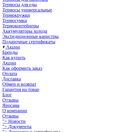
Термосы для еды
Термосы универсальные
Термокружки
Термосумки
Термоконтейнеры
Аккумуляторы холода
Экспедиционные канистры
Подарочные сертификаты
Акции
Бренды
Как купить
Акции
Как оформить заказ
Оплата
Доставка
Обмен и возврат
Гарантия на товар
Блог
Отзывы
Яросама
О компании
Отзывы
">
Новости
">
Документы
">
Лицензии и сертификаты