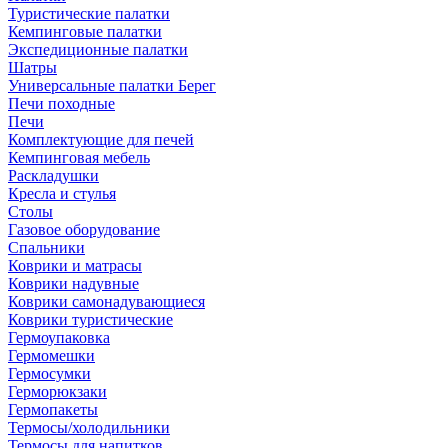
Туристические палатки
Кемпинговые палатки
Экспедиционные палатки
Шатры
Универсальные палатки Берег
Печи походные
Печи
Комплектующие для печей
Кемпинговая мебель
Раскладушки
Кресла и стулья
Столы
Газовое оборудование
Спальники
Коврики и матрасы
Коврики надувные
Коврики самонадувающиеся
Коврики туристические
Гермоупаковка
Гермомешки
Гермосумки
Герморюкзаки
Гермопакеты
Термосы/холодильники
Термосы для напитков