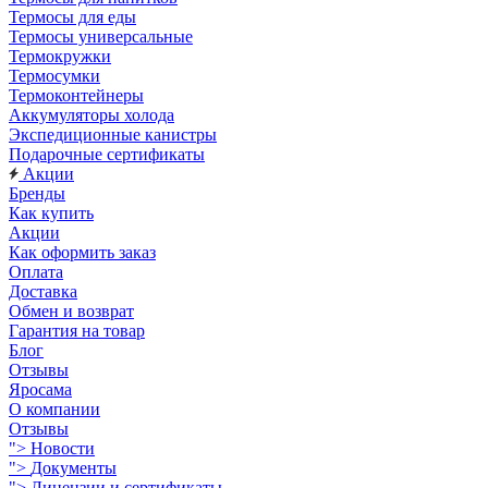
Термосы для еды
Термосы универсальные
Термокружки
Термосумки
Термоконтейнеры
Аккумуляторы холода
Экспедиционные канистры
Подарочные сертификаты
Акции
Бренды
Как купить
Акции
Как оформить заказ
Оплата
Доставка
Обмен и возврат
Гарантия на товар
Блог
Отзывы
Яросама
О компании
Отзывы
">
Новости
">
Документы
">
Лицензии и сертификаты