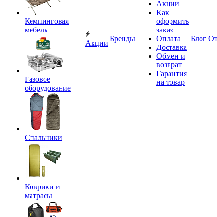
Акции
Как
Кемпинговая
оформить
мебель
заказ
Бренды
Оплата
Блог
О
Акции
Доставка
Обмен и
возврат
Гарантия
Газовое
на товар
оборудование
Спальники
Коврики и
матрасы