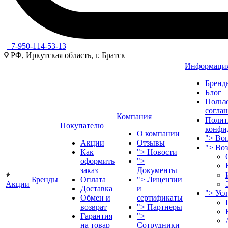
+7-950-114-53-13
РФ, Иркутская область, г. Братск
Информаци
Бренд
Блог
Польз
согла
Компания
Полит
Покупателю
конфи
О компании
">
Воп
Акции
Отзывы
">
Во
Как
">
Новости
оформить
">
заказ
Документы
Бренды
Оплата
">
Лицензии
Акции
Доставка
и
">
Ус
Обмен и
сертификаты
возврат
">
Партнеры
Гарантия
">
на товар
Сотрудники