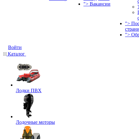
">
Вакансии
">
По
стран
">
Об
Войти
Каталог
Лодки ПВХ
Лодочные моторы