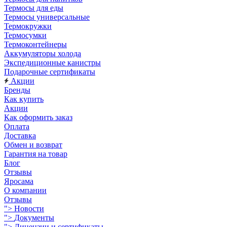
Термосы для еды
Термосы универсальные
Термокружки
Термосумки
Термоконтейнеры
Аккумуляторы холода
Экспедиционные канистры
Подарочные сертификаты
Акции
Бренды
Как купить
Акции
Как оформить заказ
Оплата
Доставка
Обмен и возврат
Гарантия на товар
Блог
Отзывы
Яросама
О компании
Отзывы
">
Новости
">
Документы
">
Лицензии и сертификаты