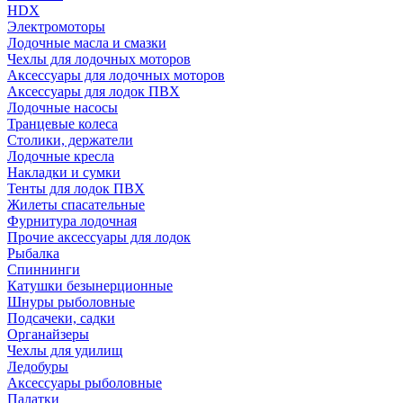
HDX
Электромоторы
Лодочные масла и смазки
Чехлы для лодочных моторов
Аксессуары для лодочных моторов
Аксессуары для лодок ПВХ
Лодочные насосы
Транцевые колеса
Столики, держатели
Лодочные кресла
Накладки и сумки
Тенты для лодок ПВХ
Жилеты спасательные
Фурнитура лодочная
Прочие аксессуары для лодок
Рыбалка
Спиннинги
Катушки безынерционные
Шнуры рыболовные
Подсачеки, садки
Органайзеры
Чехлы для удилищ
Ледобуры
Аксессуары рыболовные
Палатки