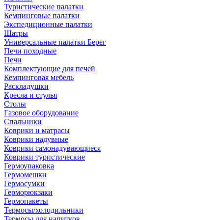
Туристические палатки
Кемпинговые палатки
Экспедиционные палатки
Шатры
Универсальные палатки Берег
Печи походные
Печи
Комплектующие для печей
Кемпинговая мебель
Раскладушки
Кресла и стулья
Столы
Газовое оборудование
Спальники
Коврики и матрасы
Коврики надувные
Коврики самонадувающиеся
Коврики туристические
Гермоупаковка
Гермомешки
Гермосумки
Герморюкзаки
Гермопакеты
Термосы/холодильники
Термосы для напитков