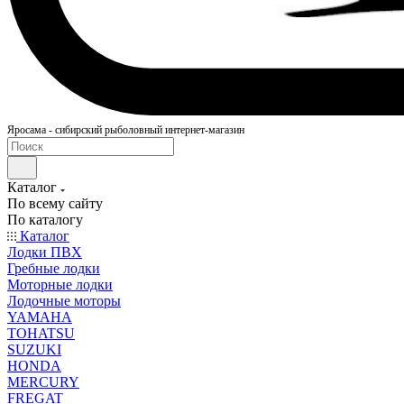
Яросама - сибирский рыболовный интернет-магазин
Каталог
По всему сайту
По каталогу
Каталог
Лодки ПВХ
Гребные лодки
Моторные лодки
Лодочные моторы
YAMAHA
TOHATSU
SUZUKI
HONDA
MERCURY
FREGAT