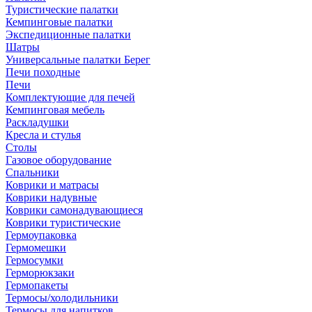
Туристические палатки
Кемпинговые палатки
Экспедиционные палатки
Шатры
Универсальные палатки Берег
Печи походные
Печи
Комплектующие для печей
Кемпинговая мебель
Раскладушки
Кресла и стулья
Столы
Газовое оборудование
Спальники
Коврики и матрасы
Коврики надувные
Коврики самонадувающиеся
Коврики туристические
Гермоупаковка
Гермомешки
Гермосумки
Герморюкзаки
Гермопакеты
Термосы/холодильники
Термосы для напитков