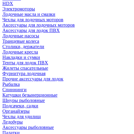
HDX
Электромоторы
Лодочные масла и смазки
Чехлы для лодочных моторов
Аксессуары для лодочных моторов
Аксессуары для лодок ПВХ
Лодочные насосы
Транцевые колеса
Столики, держатели
Лодочные кресла
Накладки и сумки
Тенты для лодок ПВХ
Жилеты спасательные
Фурнитура лодочная
Прочие аксессуары для лодок
Рыбалка
Спиннинги
Катушки безынерционные
Шнуры рыболовные
Подсачеки, садки
Органайзеры
Чехлы для удилищ
Ледобуры
Аксессуары рыболовные
Палатки