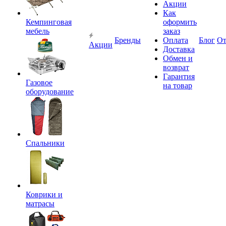
Акции
Как
Кемпинговая
оформить
мебель
заказ
Бренды
Оплата
Блог
О
Акции
Доставка
Обмен и
возврат
Гарантия
Газовое
на товар
оборудование
Спальники
Коврики и
матрасы