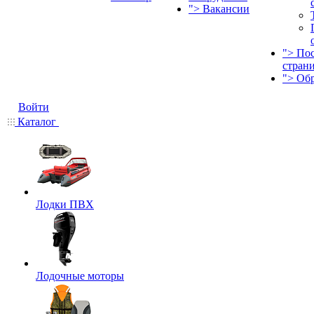
">
Вакансии
">
По
стран
">
Об
Войти
Каталог
Лодки ПВХ
Лодочные моторы