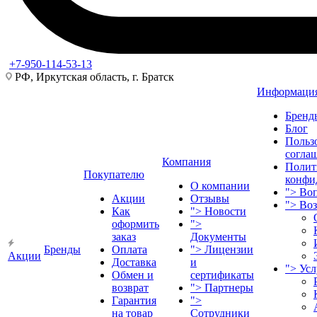
+7-950-114-53-13
РФ, Иркутская область, г. Братск
Информаци
Бренд
Блог
Польз
согла
Компания
Полит
Покупателю
конфи
О компании
">
Воп
Акции
Отзывы
">
Во
Как
">
Новости
оформить
">
заказ
Документы
Бренды
Оплата
">
Лицензии
Акции
Доставка
и
">
Ус
Обмен и
сертификаты
возврат
">
Партнеры
Гарантия
">
на товар
Сотрудники