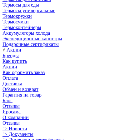
Термосы для еды
Термосы универсальные
Термокружки
Термосумки
Термоконтейнеры
Аккумуляторы холода
Экспедиционные канистры
Подарочные сертификаты
Акции
Бренды
Как купить
Акции
Как оформить заказ
Оплата
Доставка
Обмен и возврат
Гарантия на товар
Блог
Отзывы
Яросама
О компании
Отзывы
">
Новости
">
Документы
">
Лицензии и сертификаты