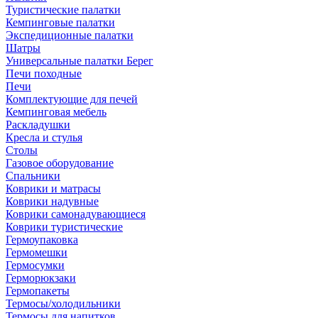
Туристические палатки
Кемпинговые палатки
Экспедиционные палатки
Шатры
Универсальные палатки Берег
Печи походные
Печи
Комплектующие для печей
Кемпинговая мебель
Раскладушки
Кресла и стулья
Столы
Газовое оборудование
Спальники
Коврики и матрасы
Коврики надувные
Коврики самонадувающиеся
Коврики туристические
Гермоупаковка
Гермомешки
Гермосумки
Герморюкзаки
Гермопакеты
Термосы/холодильники
Термосы для напитков