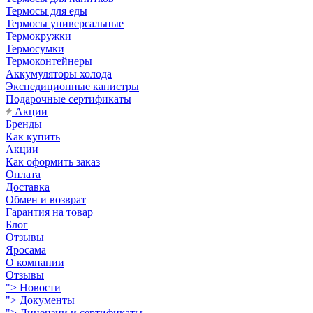
Термосы для еды
Термосы универсальные
Термокружки
Термосумки
Термоконтейнеры
Аккумуляторы холода
Экспедиционные канистры
Подарочные сертификаты
Акции
Бренды
Как купить
Акции
Как оформить заказ
Оплата
Доставка
Обмен и возврат
Гарантия на товар
Блог
Отзывы
Яросама
О компании
Отзывы
">
Новости
">
Документы
">
Лицензии и сертификаты