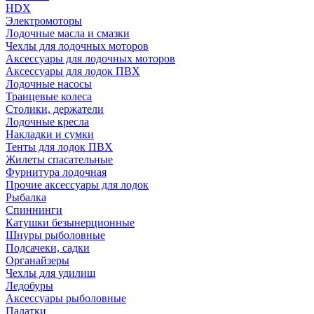
HDX
Электромоторы
Лодочные масла и смазки
Чехлы для лодочных моторов
Аксессуары для лодочных моторов
Аксессуары для лодок ПВХ
Лодочные насосы
Транцевые колеса
Столики, держатели
Лодочные кресла
Накладки и сумки
Тенты для лодок ПВХ
Жилеты спасательные
Фурнитура лодочная
Прочие аксессуары для лодок
Рыбалка
Спиннинги
Катушки безынерционные
Шнуры рыболовные
Подсачеки, садки
Органайзеры
Чехлы для удилищ
Ледобуры
Аксессуары рыболовные
Палатки