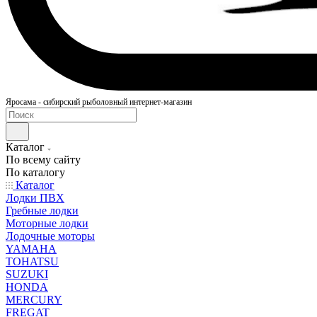
Яросама - сибирский рыболовный интернет-магазин
Каталог
По всему сайту
По каталогу
Каталог
Лодки ПВХ
Гребные лодки
Моторные лодки
Лодочные моторы
YAMAHA
TOHATSU
SUZUKI
HONDA
MERCURY
FREGAT