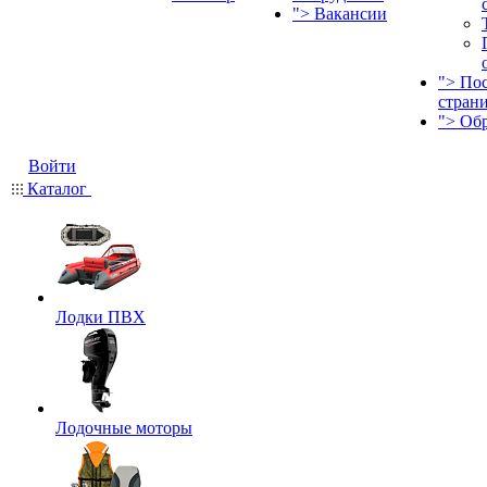
">
Вакансии
">
По
стран
">
Об
Войти
Каталог
Лодки ПВХ
Лодочные моторы