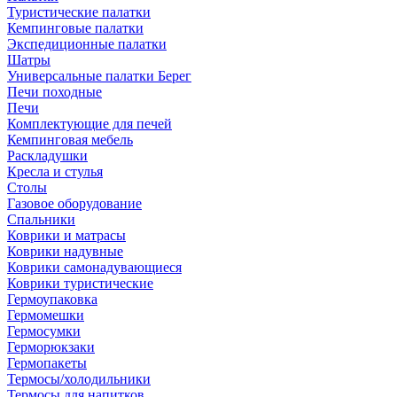
Туристические палатки
Кемпинговые палатки
Экспедиционные палатки
Шатры
Универсальные палатки Берег
Печи походные
Печи
Комплектующие для печей
Кемпинговая мебель
Раскладушки
Кресла и стулья
Столы
Газовое оборудование
Спальники
Коврики и матрасы
Коврики надувные
Коврики самонадувающиеся
Коврики туристические
Гермоупаковка
Гермомешки
Гермосумки
Герморюкзаки
Гермопакеты
Термосы/холодильники
Термосы для напитков