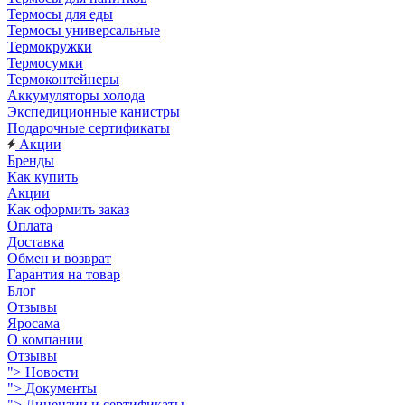
Термосы для еды
Термосы универсальные
Термокружки
Термосумки
Термоконтейнеры
Аккумуляторы холода
Экспедиционные канистры
Подарочные сертификаты
Акции
Бренды
Как купить
Акции
Как оформить заказ
Оплата
Доставка
Обмен и возврат
Гарантия на товар
Блог
Отзывы
Яросама
О компании
Отзывы
">
Новости
">
Документы
">
Лицензии и сертификаты