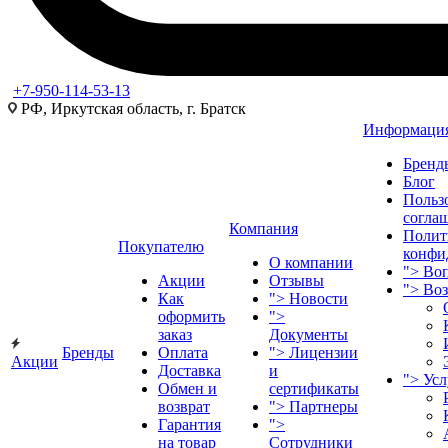
+7-950-114-53-13
РФ, Иркутская область, г. Братск
Информаци
Бренд
Блог
Польз
согла
Компания
Полит
Покупателю
конфи
О компании
">
Воп
Акции
Отзывы
">
Во
Как
">
Новости
оформить
">
заказ
Документы
Бренды
Оплата
">
Лицензии
Акции
Доставка
и
">
Ус
Обмен и
сертификаты
возврат
">
Партнеры
Гарантия
">
на товар
Сотрудники