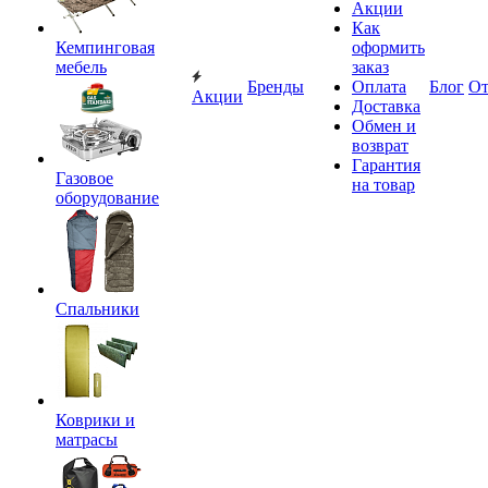
Акции
Как
Кемпинговая
оформить
мебель
заказ
Бренды
Оплата
Блог
О
Акции
Доставка
Обмен и
возврат
Гарантия
Газовое
на товар
оборудование
Спальники
Коврики и
матрасы