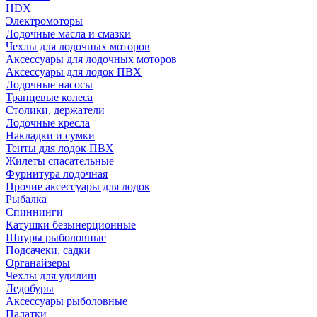
HDX
Электромоторы
Лодочные масла и смазки
Чехлы для лодочных моторов
Аксессуары для лодочных моторов
Аксессуары для лодок ПВХ
Лодочные насосы
Транцевые колеса
Столики, держатели
Лодочные кресла
Накладки и сумки
Тенты для лодок ПВХ
Жилеты спасательные
Фурнитура лодочная
Прочие аксессуары для лодок
Рыбалка
Спиннинги
Катушки безынерционные
Шнуры рыболовные
Подсачеки, садки
Органайзеры
Чехлы для удилищ
Ледобуры
Аксессуары рыболовные
Палатки