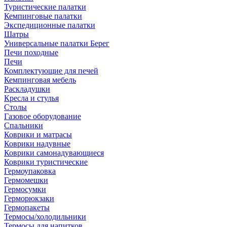
Туристические палатки
Кемпинговые палатки
Экспедиционные палатки
Шатры
Универсальные палатки Берег
Печи походные
Печи
Комплектующие для печей
Кемпинговая мебель
Раскладушки
Кресла и стулья
Столы
Газовое оборудование
Спальники
Коврики и матрасы
Коврики надувные
Коврики самонадувающиеся
Коврики туристические
Гермоупаковка
Гермомешки
Гермосумки
Герморюкзаки
Гермопакеты
Термосы/холодильники
Термосы для напитков