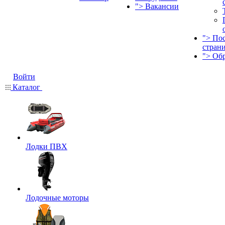
">
Вакансии
">
По
стран
">
Об
Войти
Каталог
Лодки ПВХ
Лодочные моторы