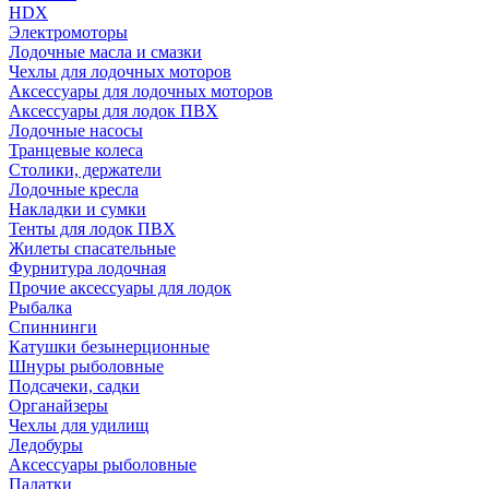
HDX
Электромоторы
Лодочные масла и смазки
Чехлы для лодочных моторов
Аксессуары для лодочных моторов
Аксессуары для лодок ПВХ
Лодочные насосы
Транцевые колеса
Столики, держатели
Лодочные кресла
Накладки и сумки
Тенты для лодок ПВХ
Жилеты спасательные
Фурнитура лодочная
Прочие аксессуары для лодок
Рыбалка
Спиннинги
Катушки безынерционные
Шнуры рыболовные
Подсачеки, садки
Органайзеры
Чехлы для удилищ
Ледобуры
Аксессуары рыболовные
Палатки