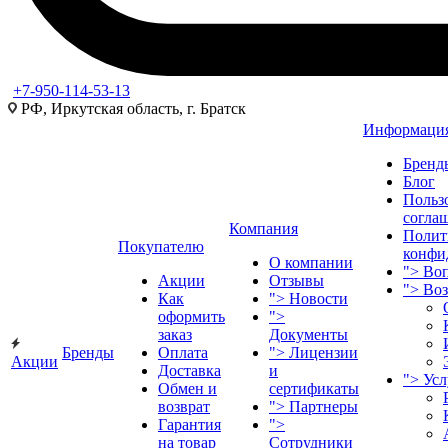
+7-950-114-53-13
РФ, Иркутская область, г. Братск
Информаци
Бренд
Блог
Польз
согла
Компания
Полит
Покупателю
конфи
О компании
">
Воп
Акции
Отзывы
">
Во
Как
">
Новости
оформить
">
заказ
Документы
Бренды
Оплата
">
Лицензии
Акции
Доставка
и
">
Ус
Обмен и
сертификаты
возврат
">
Партнеры
Гарантия
">
на товар
Сотрудники