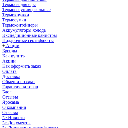
Термосы для еды
Термосы универсальные
Термокружки
Термосумки
Термоконтейнеры
Аккумуляторы холода
Экспедиционные канистры
Подарочные сертификаты
Акции
Бренды
Как купить
Акции
Как оформить заказ
Оплата
Доставка
Обмен и возврат
Гарантия на товар
Блог
Отзывы
Яросама
О компании
Отзывы
">
Новости
">
Документы
">
Лицензии и сертификаты