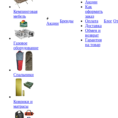
Акции
Как
Кемпинговая
оформить
мебель
заказ
Бренды
Оплата
Блог
О
Акции
Доставка
Обмен и
возврат
Гарантия
Газовое
на товар
оборудование
Спальники
Коврики и
матрасы