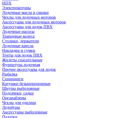
HDX
Электромоторы
Лодочные масла и смазки
Чехлы для лодочных моторов
Аксессуары для лодочных моторов
Аксессуары для лодок ПВХ
Лодочные насосы
Транцевые колеса
Столики, держатели
Лодочные кресла
Накладки и сумки
Тенты для лодок ПВХ
Жилеты спасательные
Фурнитура лодочная
Прочие аксессуары для лодок
Рыбалка
Спиннинги
Катушки безынерционные
Шнуры рыболовные
Подсачеки, садки
Органайзеры
Чехлы для удилищ
Ледобуры
Аксессуары рыболовные
Палатки