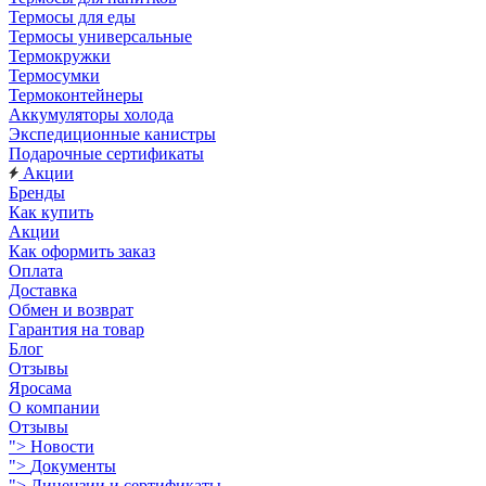
Термосы для еды
Термосы универсальные
Термокружки
Термосумки
Термоконтейнеры
Аккумуляторы холода
Экспедиционные канистры
Подарочные сертификаты
Акции
Бренды
Как купить
Акции
Как оформить заказ
Оплата
Доставка
Обмен и возврат
Гарантия на товар
Блог
Отзывы
Яросама
О компании
Отзывы
">
Новости
">
Документы
">
Лицензии и сертификаты