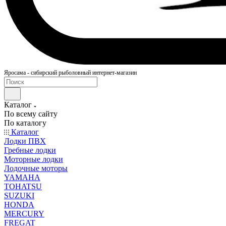
Яросама - сибирский рыболовный интернет-магазин
Каталог
По всему сайту
По каталогу
Каталог
Лодки ПВХ
Гребные лодки
Моторные лодки
Лодочные моторы
YAMAHA
TOHATSU
SUZUKI
HONDA
MERCURY
FREGAT