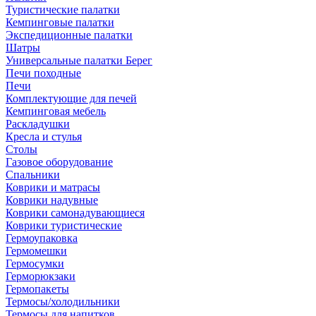
Туристические палатки
Кемпинговые палатки
Экспедиционные палатки
Шатры
Универсальные палатки Берег
Печи походные
Печи
Комплектующие для печей
Кемпинговая мебель
Раскладушки
Кресла и стулья
Столы
Газовое оборудование
Спальники
Коврики и матрасы
Коврики надувные
Коврики самонадувающиеся
Коврики туристические
Гермоупаковка
Гермомешки
Гермосумки
Герморюкзаки
Гермопакеты
Термосы/холодильники
Термосы для напитков