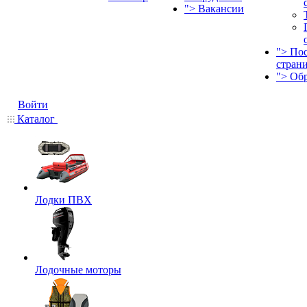
">
Вакансии
">
По
стран
">
Об
Войти
Каталог
Лодки ПВХ
Лодочные моторы