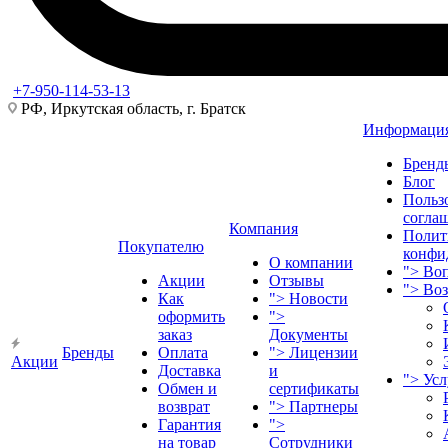
+7-950-114-53-13
РФ, Иркутская область, г. Братск
Информаци
Бренд
Блог
Польз
согла
Компания
Полит
Покупателю
конфи
О компании
">
Воп
Акции
Отзывы
">
Во
Как
">
Новости
оформить
">
заказ
Документы
Бренды
Оплата
">
Лицензии
Акции
Доставка
и
">
Ус
Обмен и
сертификаты
возврат
">
Партнеры
Гарантия
">
на товар
Сотрудники