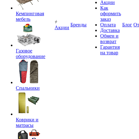
Акции
Как
Кемпинговая
оформить
мебель
заказ
Бренды
Оплата
Блог
О
Акции
Доставка
Обмен и
возврат
Гарантия
Газовое
на товар
оборудование
Спальники
Коврики и
матрасы