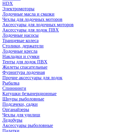
HDX
Электромоторы
Лодочные масла и смазки
Чехлы для лодочных моторов
Аксессуары для лодочных моторов
Аксессуары для лодок ПВХ
Лодочные насосы
Транцевые колеса
Столики, держатели
Лодочные кресла
Накладки и сумки
Тенты для лодок ПВХ
Жилеты спасательные
Фурнитура лодочная
Прочие аксессуары для лодок
Рыбалка
Спиннинги
Катушки безынерционные
Шнуры рыболовные
Подсачеки, садки
Органайзеры
Чехлы для удилищ
Ледобуры
Аксессуары рыболовные
Палатки