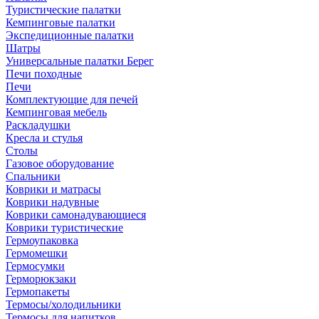
Туристические палатки
Кемпинговые палатки
Экспедиционные палатки
Шатры
Универсальные палатки Берег
Печи походные
Печи
Комплектующие для печей
Кемпинговая мебель
Раскладушки
Кресла и стулья
Столы
Газовое оборудование
Спальники
Коврики и матрасы
Коврики надувные
Коврики самонадувающиеся
Коврики туристические
Гермоупаковка
Гермомешки
Гермосумки
Герморюкзаки
Гермопакеты
Термосы/холодильники
Термосы для напитков