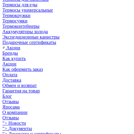
Термосы для еды
Термосы универсальные
Термокружки
Термосумки
Термоконтейнеры
Аккумуляторы холода
Экспедиционные канистры
Подарочные сертификаты
Акции
Бренды
Как купить
Акции
Как оформить заказ
Оплата
Доставка
Обмен и возврат
Гарантия на товар
Блог
Отзывы
Яросама
О компании
Отзывы
">
Новости
">
Документы
">
Лицензии и сертификаты