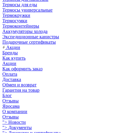
Термосы для еды
Термосы универсальные
Термокружки
Термосумки
Термоконтейнеры
Аккумуляторы холода
Экспедиционные канистры
Подарочные сертификаты
Акции
Бренды
Как купить
Акции
Как оформить заказ
Оплата
Доставка
Обмен и возврат
Гарантия на товар
Блог
Отзывы
Яросама
О компании
Отзывы
">
Новости
">
Документы
">
Лицензии и сертификаты