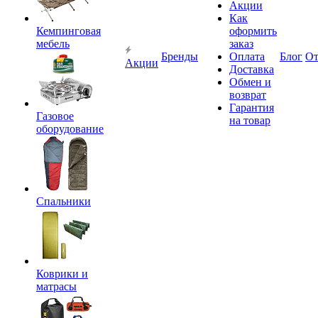
Акции
Как
Кемпинговая
оформить
мебель
заказ
Бренды
Оплата
Блог
О
Акции
Доставка
Обмен и
возврат
Гарантия
Газовое
на товар
оборудование
Спальники
Коврики и
матрасы