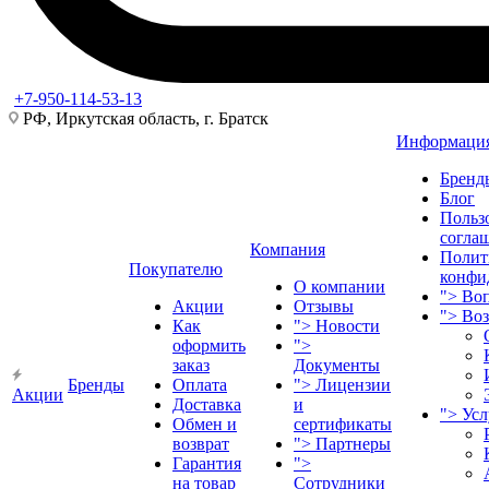
+7-950-114-53-13
РФ, Иркутская область, г. Братск
Информаци
Бренд
Блог
Польз
согла
Компания
Полит
Покупателю
конфи
О компании
">
Воп
Акции
Отзывы
">
Во
Как
">
Новости
оформить
">
заказ
Документы
Бренды
Оплата
">
Лицензии
Акции
Доставка
и
">
Ус
Обмен и
сертификаты
возврат
">
Партнеры
Гарантия
">
на товар
Сотрудники