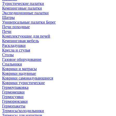
Туристические палатки
Кемпинговые палатки
Экспедиционные палатки
Шатры
Универсальные палатки Берег
Печи походные
Печи
Комплектующие для печей
Кемпинговая мебель
Раскладушки
Кресла и стулья
Столы
Газовое оборудование
Спальники
Коврики и матрасы
Коврики надувные
Коврики самонадувающиеся
Коврики туристические
Гермоупаковка
Гермомешки
Гермосумки
Герморюкзаки
Гермопакеты
Термосы/холодильники
Термосы для напитков