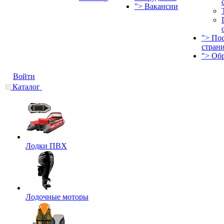
">
Вакансии
">
По
стран
">
Об
Войти
Каталог
Лодки ПВХ
Лодочные моторы