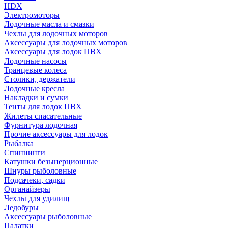
HDX
Электромоторы
Лодочные масла и смазки
Чехлы для лодочных моторов
Аксессуары для лодочных моторов
Аксессуары для лодок ПВХ
Лодочные насосы
Транцевые колеса
Столики, держатели
Лодочные кресла
Накладки и сумки
Тенты для лодок ПВХ
Жилеты спасательные
Фурнитура лодочная
Прочие аксессуары для лодок
Рыбалка
Спиннинги
Катушки безынерционные
Шнуры рыболовные
Подсачеки, садки
Органайзеры
Чехлы для удилищ
Ледобуры
Аксессуары рыболовные
Палатки