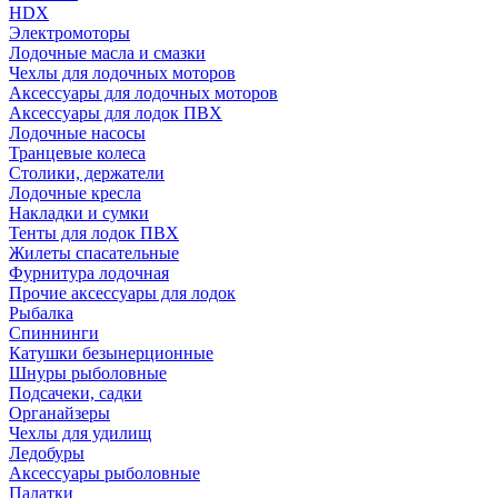
HDX
Электромоторы
Лодочные масла и смазки
Чехлы для лодочных моторов
Аксессуары для лодочных моторов
Аксессуары для лодок ПВХ
Лодочные насосы
Транцевые колеса
Столики, держатели
Лодочные кресла
Накладки и сумки
Тенты для лодок ПВХ
Жилеты спасательные
Фурнитура лодочная
Прочие аксессуары для лодок
Рыбалка
Спиннинги
Катушки безынерционные
Шнуры рыболовные
Подсачеки, садки
Органайзеры
Чехлы для удилищ
Ледобуры
Аксессуары рыболовные
Палатки