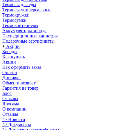
Термосы для еды
Термосы универсальные
Термокружки
Термосумки
Термоконтейнеры
Аккумуляторы холода
Экспедиционные канистры
Подарочные сертификаты
Акции
Бренды
Как купить
Акции
Как оформить заказ
Оплата
Доставка
Обмен и возврат
Гарантия на товар
Блог
Отзывы
Яросама
О компании
Отзывы
">
Новости
">
Документы
">
Лицензии и сертификаты