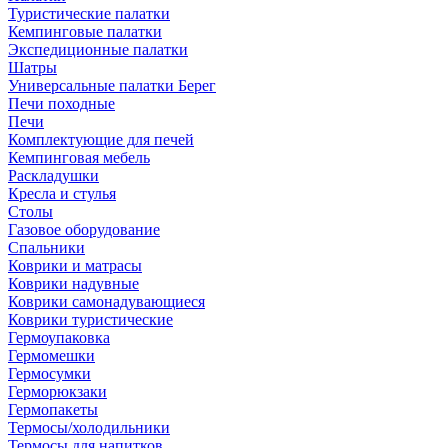
Туристические палатки
Кемпинговые палатки
Экспедиционные палатки
Шатры
Универсальные палатки Берег
Печи походные
Печи
Комплектующие для печей
Кемпинговая мебель
Раскладушки
Кресла и стулья
Столы
Газовое оборудование
Спальники
Коврики и матрасы
Коврики надувные
Коврики самонадувающиеся
Коврики туристические
Гермоупаковка
Гермомешки
Гермосумки
Герморюкзаки
Гермопакеты
Термосы/холодильники
Термосы для напитков