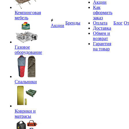
Акции
Как
Кемпинговая
оформить
мебель
заказ
Бренды
Оплата
Блог
О
Акции
Доставка
Обмен и
возврат
Гарантия
Газовое
на товар
оборудование
Спальники
Коврики и
матрасы