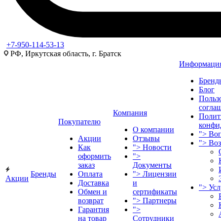
+7-950-114-53-13
РФ, Иркутская область, г. Братск
Информаци
Бренд
Блог
Польз
согла
Компания
Полит
Покупателю
конфи
О компании
">
Воп
Акции
Отзывы
">
Во
Как
">
Новости
оформить
">
заказ
Документы
Бренды
Оплата
">
Лицензии
Акции
Доставка
и
">
Ус
Обмен и
сертификаты
возврат
">
Партнеры
Гарантия
">
на товар
Сотрудники