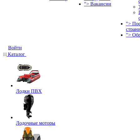
">
Вакансии
">
По
стран
">
Об
Войти
Каталог
Лодки ПВХ
Лодочные моторы