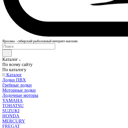
Яросама - сибирский рыболовный интернет-магазин
Каталог
По всему сайту
По каталогу
Каталог
Лодки ПВХ
Гребные лодки
Моторные лодки
Лодочные моторы
YAMAHA
TOHATSU
SUZUKI
HONDA
MERCURY
FREGAT