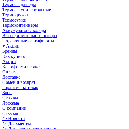
Термосы для еды
Термосы универсальные
Термокружки
Термосумки
Термоконтейнеры
Аккумуляторы холода
Экспедиционные канистры
Подарочные сертификаты
Акции
Бренды
Как купить
Акции
Как оформить заказ
Оплата
Доставка
Обмен и возврат
Гарантия на товар
Блог
Отзывы
Яросама
О компании
Отзывы
">
Новости
">
Документы
">
Лицензии и сертификаты