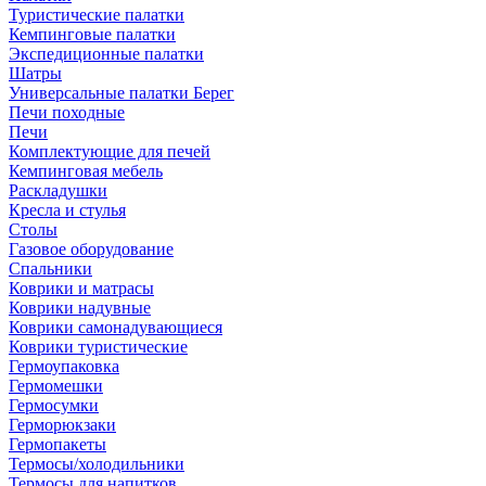
Туристические палатки
Кемпинговые палатки
Экспедиционные палатки
Шатры
Универсальные палатки Берег
Печи походные
Печи
Комплектующие для печей
Кемпинговая мебель
Раскладушки
Кресла и стулья
Столы
Газовое оборудование
Спальники
Коврики и матрасы
Коврики надувные
Коврики самонадувающиеся
Коврики туристические
Гермоупаковка
Гермомешки
Гермосумки
Герморюкзаки
Гермопакеты
Термосы/холодильники
Термосы для напитков