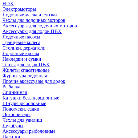
HDX
Электромоторы
Лодочные масла и смазки
Чехлы для лодочных моторов
Аксессуары для лодочных моторов
Аксессуары для лодок ПВХ
Лодочные насосы
Транцевые колеса
Столики, держатели
Лодочные кресла
Накладки и сумки
Тенты для лодок ПВХ
Жилеты спасательные
Фурнитура лодочная
Прочие аксессуары для лодок
Рыбалка
Спиннинги
Катушки безынерционные
Шнуры рыболовные
Подсачеки, садки
Органайзеры
Чехлы для удилищ
Ледобуры
Аксессуары рыболовные
Палатки