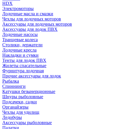
HDX
Электромоторы
Лодочные масла и смазки
Чехлы для лодочных моторов
Аксессуары для лодочных моторов
Аксессуары для лодок ПВХ
Лодочные насосы
Транцевые колеса
Столики, держатели
Лодочные кресла
Накладки и сумки
Тенты для лодок ПВХ
Жилеты спасательные
Фурнитура лодочная
Прочие аксессуары для лодок
Рыбалка
Спиннинги
Катушки безынерционные
Шнуры рыболовные
Подсачеки, садки
Органайзеры
Чехлы для удилищ
Ледобуры
Аксессуары рыболовные
Палатки