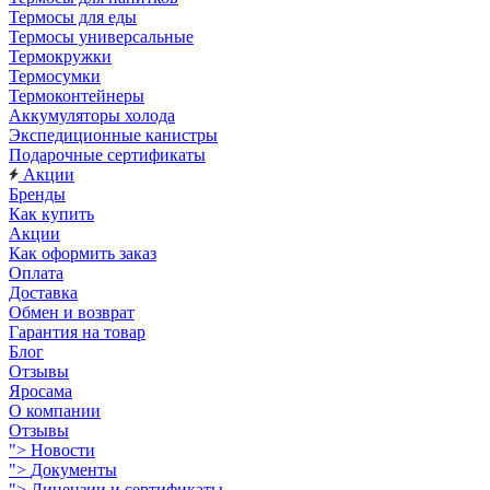
Термосы для еды
Термосы универсальные
Термокружки
Термосумки
Термоконтейнеры
Аккумуляторы холода
Экспедиционные канистры
Подарочные сертификаты
Акции
Бренды
Как купить
Акции
Как оформить заказ
Оплата
Доставка
Обмен и возврат
Гарантия на товар
Блог
Отзывы
Яросама
О компании
Отзывы
">
Новости
">
Документы
">
Лицензии и сертификаты