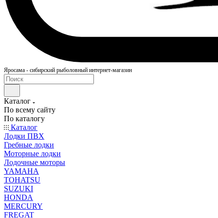
Яросама - сибирский рыболовный интернет-магазин
Каталог
По всему сайту
По каталогу
Каталог
Лодки ПВХ
Гребные лодки
Моторные лодки
Лодочные моторы
YAMAHA
TOHATSU
SUZUKI
HONDA
MERCURY
FREGAT