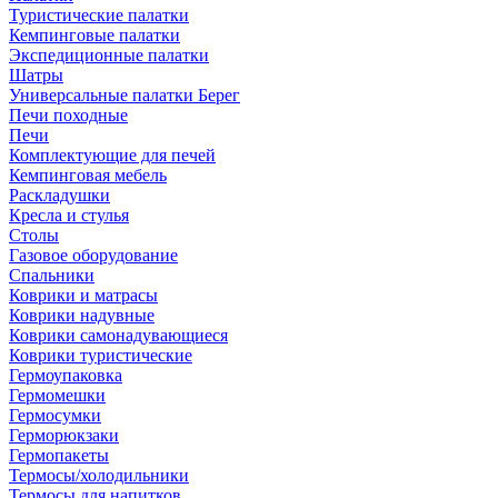
Туристические палатки
Кемпинговые палатки
Экспедиционные палатки
Шатры
Универсальные палатки Берег
Печи походные
Печи
Комплектующие для печей
Кемпинговая мебель
Раскладушки
Кресла и стулья
Столы
Газовое оборудование
Спальники
Коврики и матрасы
Коврики надувные
Коврики самонадувающиеся
Коврики туристические
Гермоупаковка
Гермомешки
Гермосумки
Герморюкзаки
Гермопакеты
Термосы/холодильники
Термосы для напитков