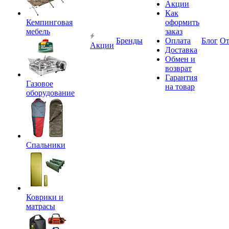
Акции
Как
Кемпинговая
оформить
мебель
заказ
Бренды
Оплата
Блог
О
Акции
Доставка
Обмен и
возврат
Гарантия
Газовое
на товар
оборудование
Спальники
Коврики и
матрасы