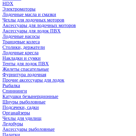
HDX
Электромоторы
Лодочные масла и смазки
Чехлы для лодочных моторов
Аксессуары для лодочных моторов
Аксессуары для лодок ПВХ
Лодочные насосы
Транцевые колеса
Столики, держатели
Лодочные кресла
Накладки и сумки
Тенты для лодок ПВХ
Жилеты спасательные
Фурнитура лодочная
Прочие аксессуары для лодок
Рыбалка
Спиннинги
Катушки безынерционные
Шнуры рыболовные
Подсачеки, садки
Органайзеры
Чехлы для удилищ
Ледобуры
Аксессуары рыболовные
Палатки