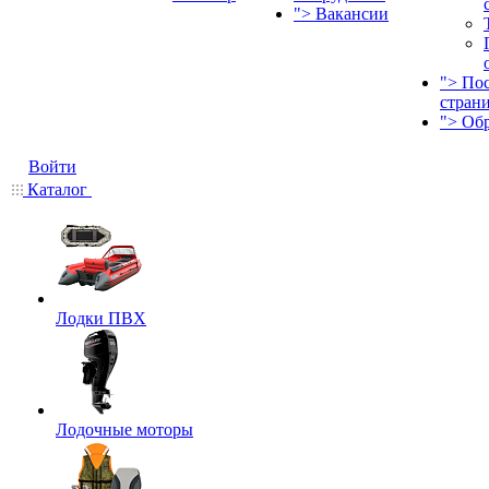
">
Вакансии
">
По
стран
">
Об
Войти
Каталог
Лодки ПВХ
Лодочные моторы