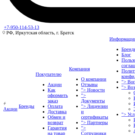
+7-950-114-53-13
РФ, Иркутская область, г. Братск
Информаци
Бренд
Блог
Польз
согла
Компания
Полит
Покупателю
конфи
О компании
">
Воп
Акции
Отзывы
">
Во
Как
">
Новости
оформить
">
заказ
Документы
Бренды
Оплата
">
Лицензии
Акции
Доставка
и
">
Ус
Обмен и
сертификаты
возврат
">
Партнеры
Гарантия
">
на товар
Сотрудники