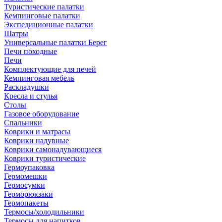
Туристические палатки
Кемпинговые палатки
Экспедиционные палатки
Шатры
Универсальные палатки Берег
Печи походные
Печи
Комплектующие для печей
Кемпинговая мебель
Раскладушки
Кресла и стулья
Столы
Газовое оборудование
Спальники
Коврики и матрасы
Коврики надувные
Коврики самонадувающиеся
Коврики туристические
Гермоупаковка
Гермомешки
Гермосумки
Герморюкзаки
Гермопакеты
Термосы/холодильники
Термосы для напитков