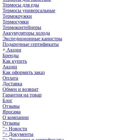
Термосы для еды
Термосы универсальные
Термокружки
Термосумки
Термоконтейнеры
Аккумуляторы холода
Экспедиционные канистры
Подарочные сертификаты
Акции
Бренды
Как купить
Акции
Как оформить заказ
Оплата
Доставка
Обмен и возврат
Гарантия на товар
Блог
Отзывы
Яросама
О компании
Отзывы
">
Новости
">
Документы
">
Лицензии и сертификаты