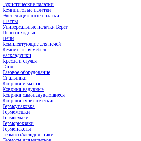
Туристические палатки
Кемпинговые палатки
Экспедиционные палатки
Шатры
Универсальные палатки Берег
Печи походные
Печи
Комплектующие для печей
Кемпинговая мебель
Раскладушки
Кресла и стулья
Столы
Газовое оборудование
Спальники
Коврики и матрасы
Коврики надувные
Коврики самонадувающиеся
Коврики туристические
Гермоупаковка
Гермомешки
Гермосумки
Герморюкзаки
Гермопакеты
Термосы/холодильники
Термосы для напитков