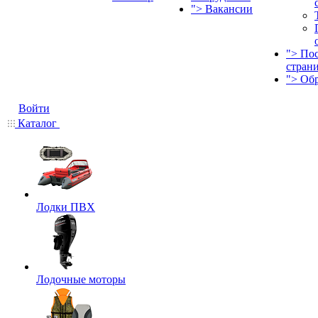
">
Вакансии
">
По
стран
">
Об
Войти
Каталог
Лодки ПВХ
Лодочные моторы