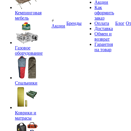
Акции
Как
Кемпинговая
оформить
мебель
заказ
Бренды
Оплата
Блог
О
Акции
Доставка
Обмен и
возврат
Гарантия
Газовое
на товар
оборудование
Спальники
Коврики и
матрасы