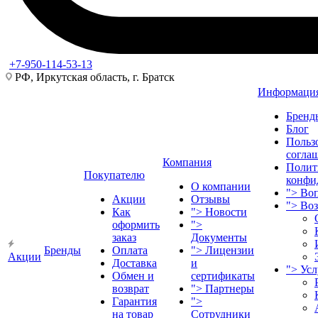
+7-950-114-53-13
РФ, Иркутская область, г. Братск
Информаци
Бренд
Блог
Польз
согла
Компания
Полит
Покупателю
конфи
О компании
">
Воп
Акции
Отзывы
">
Во
Как
">
Новости
оформить
">
заказ
Документы
Бренды
Оплата
">
Лицензии
Акции
Доставка
и
">
Ус
Обмен и
сертификаты
возврат
">
Партнеры
Гарантия
">
на товар
Сотрудники