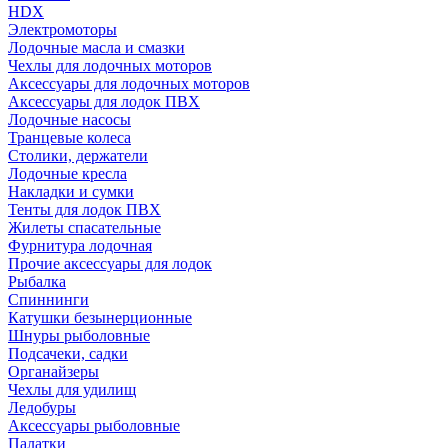
HDX
Электромоторы
Лодочные масла и смазки
Чехлы для лодочных моторов
Аксессуары для лодочных моторов
Аксессуары для лодок ПВХ
Лодочные насосы
Транцевые колеса
Столики, держатели
Лодочные кресла
Накладки и сумки
Тенты для лодок ПВХ
Жилеты спасательные
Фурнитура лодочная
Прочие аксессуары для лодок
Рыбалка
Спиннинги
Катушки безынерционные
Шнуры рыболовные
Подсачеки, садки
Органайзеры
Чехлы для удилищ
Ледобуры
Аксессуары рыболовные
Палатки