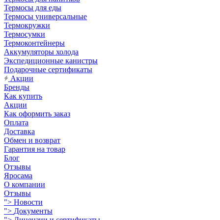
Термосы для еды
Термосы универсальные
Термокружки
Термосумки
Термоконтейнеры
Аккумуляторы холода
Экспедиционные канистры
Подарочные сертификаты
Акции
Бренды
Как купить
Акции
Как оформить заказ
Оплата
Доставка
Обмен и возврат
Гарантия на товар
Блог
Отзывы
Яросама
О компании
Отзывы
">
Новости
">
Документы
">
Лицензии и сертификаты