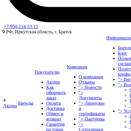
+7-950-114-53-13
РФ, Иркутская область, г. Братск
Информаци
Бренд
Блог
Польз
согла
Компания
Полит
Покупателю
конфи
О компании
">
Воп
Акции
Отзывы
">
Во
Как
">
Новости
оформить
">
заказ
Документы
Бренды
Оплата
">
Лицензии
Акции
Доставка
и
">
Ус
Обмен и
сертификаты
возврат
">
Партнеры
Гарантия
">
на товар
Сотрудники