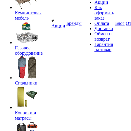
Акции
Как
Кемпинговая
оформить
мебель
заказ
Бренды
Оплата
Блог
О
Акции
Доставка
Обмен и
возврат
Гарантия
Газовое
на товар
оборудование
Спальники
Коврики и
матрасы