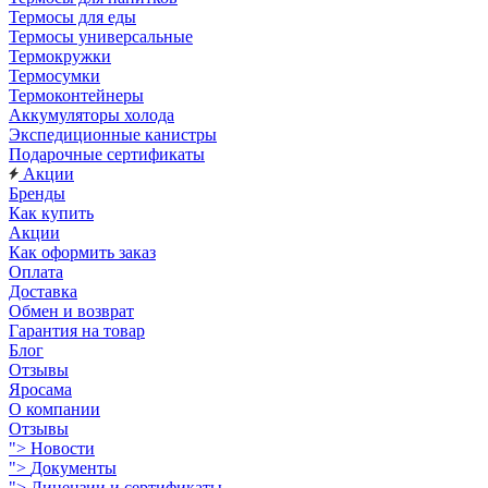
Термосы для еды
Термосы универсальные
Термокружки
Термосумки
Термоконтейнеры
Аккумуляторы холода
Экспедиционные канистры
Подарочные сертификаты
Акции
Бренды
Как купить
Акции
Как оформить заказ
Оплата
Доставка
Обмен и возврат
Гарантия на товар
Блог
Отзывы
Яросама
О компании
Отзывы
">
Новости
">
Документы
">
Лицензии и сертификаты