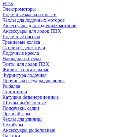
HDX
Электромоторы
Лодочные масла и смазки
Чехлы для лодочных моторов
Аксессуары для лодочных моторов
Аксессуары для лодок ПВХ
Лодочные насосы
Транцевые колеса
Столики, держатели
Лодочные кресла
Накладки и сумки
Тенты для лодок ПВХ
Жилеты спасательные
Фурнитура лодочная
Прочие аксессуары для лодок
Рыбалка
Спиннинги
Катушки безынерционные
Шнуры рыболовные
Подсачеки, садки
Органайзеры
Чехлы для удилищ
Ледобуры
Аксессуары рыболовные
Палатки