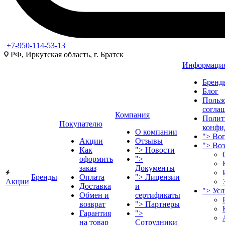
+7-950-114-53-13
РФ, Иркутская область, г. Братск
Информаци
Бренд
Блог
Польз
согла
Компания
Полит
Покупателю
конфи
О компании
">
Воп
Акции
Отзывы
">
Во
Как
">
Новости
оформить
">
заказ
Документы
Бренды
Оплата
">
Лицензии
Акции
Доставка
и
">
Ус
Обмен и
сертификаты
возврат
">
Партнеры
Гарантия
">
на товар
Сотрудники