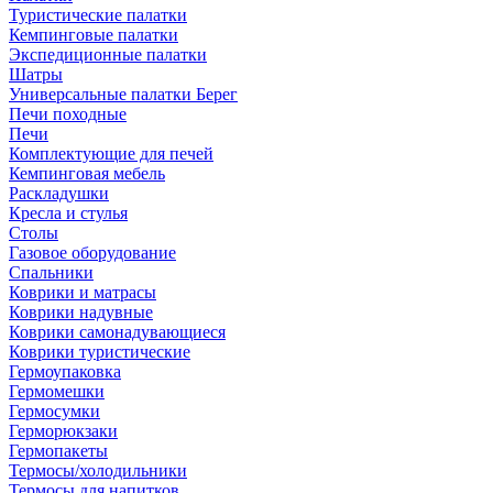
Туристические палатки
Кемпинговые палатки
Экспедиционные палатки
Шатры
Универсальные палатки Берег
Печи походные
Печи
Комплектующие для печей
Кемпинговая мебель
Раскладушки
Кресла и стулья
Столы
Газовое оборудование
Спальники
Коврики и матрасы
Коврики надувные
Коврики самонадувающиеся
Коврики туристические
Гермоупаковка
Гермомешки
Гермосумки
Герморюкзаки
Гермопакеты
Термосы/холодильники
Термосы для напитков