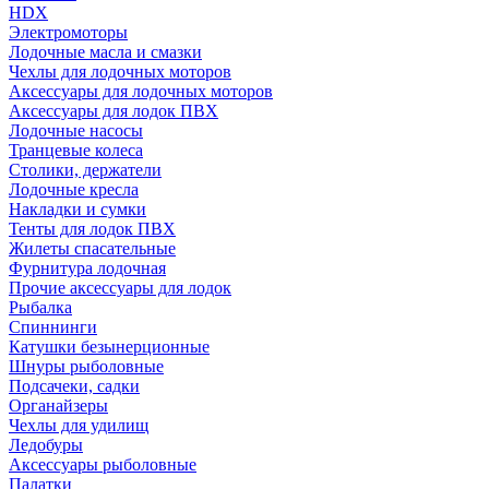
HDX
Электромоторы
Лодочные масла и смазки
Чехлы для лодочных моторов
Аксессуары для лодочных моторов
Аксессуары для лодок ПВХ
Лодочные насосы
Транцевые колеса
Столики, держатели
Лодочные кресла
Накладки и сумки
Тенты для лодок ПВХ
Жилеты спасательные
Фурнитура лодочная
Прочие аксессуары для лодок
Рыбалка
Спиннинги
Катушки безынерционные
Шнуры рыболовные
Подсачеки, садки
Органайзеры
Чехлы для удилищ
Ледобуры
Аксессуары рыболовные
Палатки