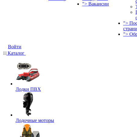
">
Вакансии
">
По
стран
">
Об
Войти
Каталог
Лодки ПВХ
Лодочные моторы