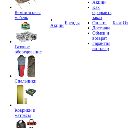
Акции
Как
Кемпинговая
оформить
мебель
заказ
Бренды
Оплата
Блог
О
Акции
Доставка
Обмен и
возврат
Гарантия
Газовое
на товар
оборудование
Спальники
Коврики и
матрасы