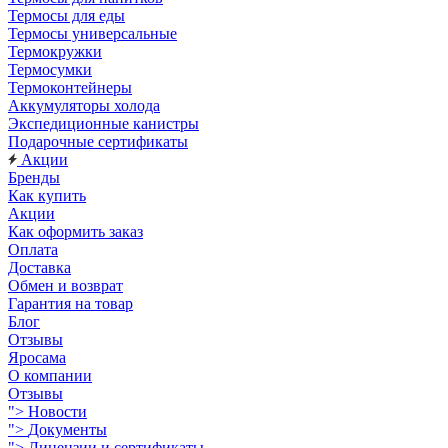
Термосы для еды
Термосы универсальные
Термокружки
Термосумки
Термоконтейнеры
Аккумуляторы холода
Экспедиционные канистры
Подарочные сертификаты
Акции
Бренды
Как купить
Акции
Как оформить заказ
Оплата
Доставка
Обмен и возврат
Гарантия на товар
Блог
Отзывы
Яросама
О компании
Отзывы
">
Новости
">
Документы
">
Лицензии и сертификаты