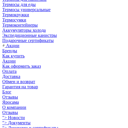
Термосы для еды
Термосы универсальные
Термокружки
Термосумки
Термоконтейнеры
Аккумуляторы холода
Экспедиционные канистры
Подарочные сертификаты
Акции
Бренды
Как купить
Акции
Как оформить заказ
Оплата
Доставка
Обмен и возврат
Гарантия на товар
Блог
Отзывы
Яросама
О компании
Отзывы
">
Новости
">
Документы
">
Лицензии и сертификаты