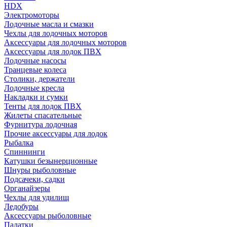
HDX
Электромоторы
Лодочные масла и смазки
Чехлы для лодочных моторов
Аксессуары для лодочных моторов
Аксессуары для лодок ПВХ
Лодочные насосы
Транцевые колеса
Столики, держатели
Лодочные кресла
Накладки и сумки
Тенты для лодок ПВХ
Жилеты спасательные
Фурнитура лодочная
Прочие аксессуары для лодок
Рыбалка
Спиннинги
Катушки безынерционные
Шнуры рыболовные
Подсачеки, садки
Органайзеры
Чехлы для удилищ
Ледобуры
Аксессуары рыболовные
Палатки