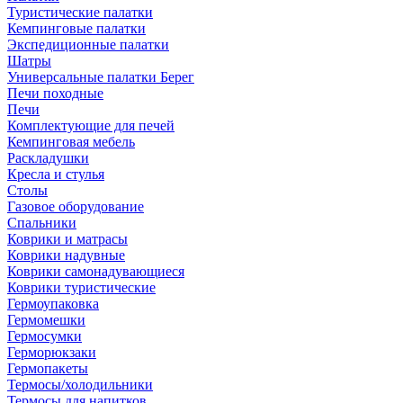
Туристические палатки
Кемпинговые палатки
Экспедиционные палатки
Шатры
Универсальные палатки Берег
Печи походные
Печи
Комплектующие для печей
Кемпинговая мебель
Раскладушки
Кресла и стулья
Столы
Газовое оборудование
Спальники
Коврики и матрасы
Коврики надувные
Коврики самонадувающиеся
Коврики туристические
Гермоупаковка
Гермомешки
Гермосумки
Герморюкзаки
Гермопакеты
Термосы/холодильники
Термосы для напитков