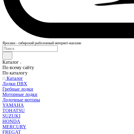
Яросама - сибирский рыболовный интернет-магазин
Каталог
По всему сайту
По каталогу
Каталог
Лодки ПВХ
Гребные лодки
Моторные лодки
Лодочные моторы
YAMAHA
TOHATSU
SUZUKI
HONDA
MERCURY
FREGAT