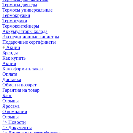
Термосы для еды
Термосы универсальные
Термокружки
Термосумки
Термоконтейнеры
Аккумуляторы холода
Экспедиционные канистры
Подарочные сертификаты
Акции
Бренды
Как купить
Акции
Как оформить заказ
Оплата
Доставка
Обмен и возврат
Гарантия на товар
Блог
Отзывы
Яросама
О компании
Отзывы
">
Новости
">
Документы
">
Лицензии и сертификаты