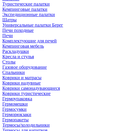
Туристические палатки
Кемпинговые палатки
Экспедиционные палатки
Шатры
Универсальные палатки Берег
Печи походные
Печи
Комплектующие для печей
Кемпинговая мебель
Раскладушки
Кресла и стулья
Столы
Газовое оборудование
Спальники
Коврики и матрасы
Коврики надувные
Коврики самонадувающиеся
Коврики туристические
Гермоупаковка
Гермомешки
Гермосумки
Герморюкзаки
Гермопакеты
Термосы/холодильники
Термосы для напитков