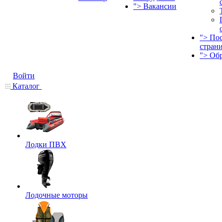
">
Вакансии
">
По
стран
">
Об
Войти
Каталог
Лодки ПВХ
Лодочные моторы