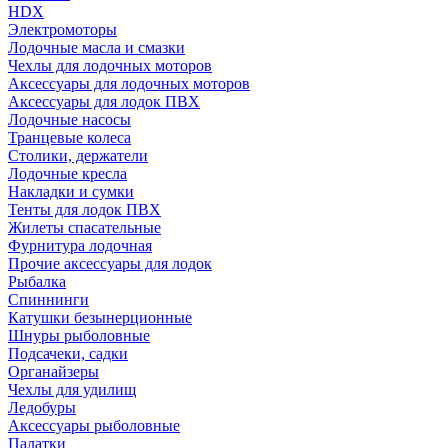
HDX
Электромоторы
Лодочные масла и смазки
Чехлы для лодочных моторов
Аксессуары для лодочных моторов
Аксессуары для лодок ПВХ
Лодочные насосы
Транцевые колеса
Столики, держатели
Лодочные кресла
Накладки и сумки
Тенты для лодок ПВХ
Жилеты спасательные
Фурнитура лодочная
Прочие аксессуары для лодок
Рыбалка
Спиннинги
Катушки безынерционные
Шнуры рыболовные
Подсачеки, садки
Органайзеры
Чехлы для удилищ
Ледобуры
Аксессуары рыболовные
Палатки