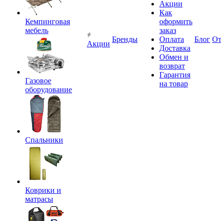
Акции
Как
Кемпинговая
оформить
мебель
заказ
Бренды
Оплата
Блог
О
Акции
Доставка
Обмен и
возврат
Гарантия
Газовое
на товар
оборудование
Спальники
Коврики и
матрасы