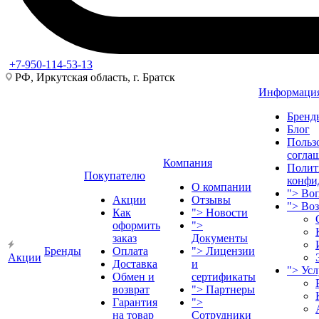
+7-950-114-53-13
РФ, Иркутская область, г. Братск
Информаци
Бренд
Блог
Польз
согла
Компания
Полит
Покупателю
конфи
О компании
">
Воп
Акции
Отзывы
">
Во
Как
">
Новости
оформить
">
заказ
Документы
Бренды
Оплата
">
Лицензии
Акции
Доставка
и
">
Ус
Обмен и
сертификаты
возврат
">
Партнеры
Гарантия
">
на товар
Сотрудники