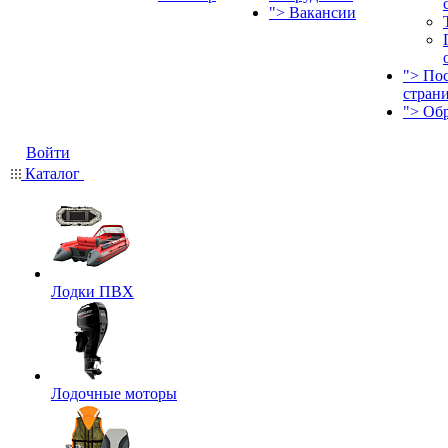
">
Вакансии
">
По
стран
">
Об
Войти
Каталог
Лодки ПВХ
Лодочные моторы