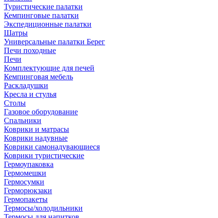
Туристические палатки
Кемпинговые палатки
Экспедиционные палатки
Шатры
Универсальные палатки Берег
Печи походные
Печи
Комплектующие для печей
Кемпинговая мебель
Раскладушки
Кресла и стулья
Столы
Газовое оборудование
Спальники
Коврики и матрасы
Коврики надувные
Коврики самонадувающиеся
Коврики туристические
Гермоупаковка
Гермомешки
Гермосумки
Герморюкзаки
Гермопакеты
Термосы/холодильники
Термосы для напитков