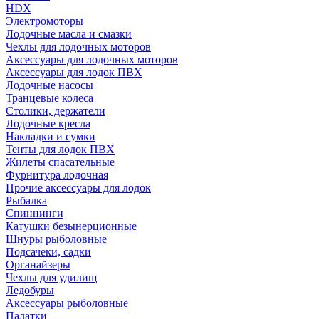
HDX
Электромоторы
Лодочные масла и смазки
Чехлы для лодочных моторов
Аксессуары для лодочных моторов
Аксессуары для лодок ПВХ
Лодочные насосы
Транцевые колеса
Столики, держатели
Лодочные кресла
Накладки и сумки
Тенты для лодок ПВХ
Жилеты спасательные
Фурнитура лодочная
Прочие аксессуары для лодок
Рыбалка
Спиннинги
Катушки безынерционные
Шнуры рыболовные
Подсачеки, садки
Органайзеры
Чехлы для удилищ
Ледобуры
Аксессуары рыболовные
Палатки