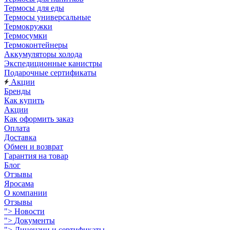
Термосы для еды
Термосы универсальные
Термокружки
Термосумки
Термоконтейнеры
Аккумуляторы холода
Экспедиционные канистры
Подарочные сертификаты
Акции
Бренды
Как купить
Акции
Как оформить заказ
Оплата
Доставка
Обмен и возврат
Гарантия на товар
Блог
Отзывы
Яросама
О компании
Отзывы
">
Новости
">
Документы
">
Лицензии и сертификаты