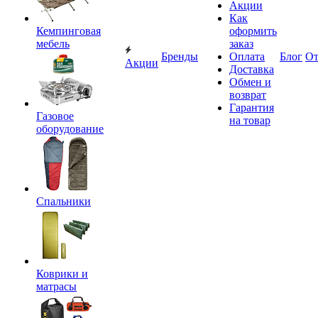
Акции
Как
Кемпинговая
оформить
мебель
заказ
Бренды
Оплата
Блог
О
Акции
Доставка
Обмен и
возврат
Гарантия
Газовое
на товар
оборудование
Спальники
Коврики и
матрасы