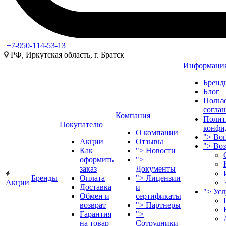
+7-950-114-53-13
РФ, Иркутская область, г. Братск
Информаци
Бренд
Блог
Польз
согла
Компания
Полит
Покупателю
конфи
О компании
">
Воп
Акции
Отзывы
">
Во
Как
">
Новости
оформить
">
заказ
Документы
Бренды
Оплата
">
Лицензии
Акции
Доставка
и
">
Ус
Обмен и
сертификаты
возврат
">
Партнеры
Гарантия
">
на товар
Сотрудники