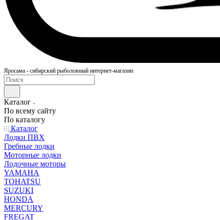
Яросама - сибирский рыболовный интернет-магазин
Каталог
По всему сайту
По каталогу
Каталог
Лодки ПВХ
Гребные лодки
Моторные лодки
Лодочные моторы
YAMAHA
TOHATSU
SUZUKI
HONDA
MERCURY
FREGAT