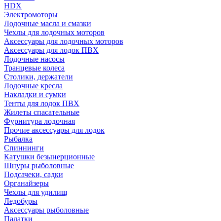
HDX
Электромоторы
Лодочные масла и смазки
Чехлы для лодочных моторов
Аксессуары для лодочных моторов
Аксессуары для лодок ПВХ
Лодочные насосы
Транцевые колеса
Столики, держатели
Лодочные кресла
Накладки и сумки
Тенты для лодок ПВХ
Жилеты спасательные
Фурнитура лодочная
Прочие аксессуары для лодок
Рыбалка
Спиннинги
Катушки безынерционные
Шнуры рыболовные
Подсачеки, садки
Органайзеры
Чехлы для удилищ
Ледобуры
Аксессуары рыболовные
Палатки