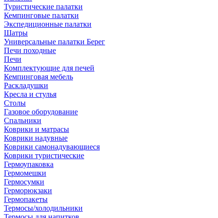
Туристические палатки
Кемпинговые палатки
Экспедиционные палатки
Шатры
Универсальные палатки Берег
Печи походные
Печи
Комплектующие для печей
Кемпинговая мебель
Раскладушки
Кресла и стулья
Столы
Газовое оборудование
Спальники
Коврики и матрасы
Коврики надувные
Коврики самонадувающиеся
Коврики туристические
Гермоупаковка
Гермомешки
Гермосумки
Герморюкзаки
Гермопакеты
Термосы/холодильники
Термосы для напитков