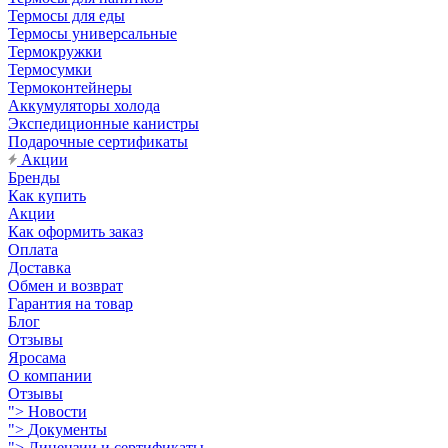
Термосы для еды
Термосы универсальные
Термокружки
Термосумки
Термоконтейнеры
Аккумуляторы холода
Экспедиционные канистры
Подарочные сертификаты
Акции
Бренды
Как купить
Акции
Как оформить заказ
Оплата
Доставка
Обмен и возврат
Гарантия на товар
Блог
Отзывы
Яросама
О компании
Отзывы
">
Новости
">
Документы
">
Лицензии и сертификаты