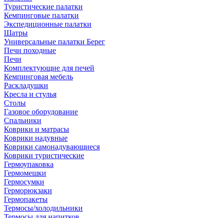
Туристические палатки
Кемпинговые палатки
Экспедиционные палатки
Шатры
Универсальные палатки Берег
Печи походные
Печи
Комплектующие для печей
Кемпинговая мебель
Раскладушки
Кресла и стулья
Столы
Газовое оборудование
Спальники
Коврики и матрасы
Коврики надувные
Коврики самонадувающиеся
Коврики туристические
Гермоупаковка
Гермомешки
Гермосумки
Герморюкзаки
Гермопакеты
Термосы/холодильники
Термосы для напитков