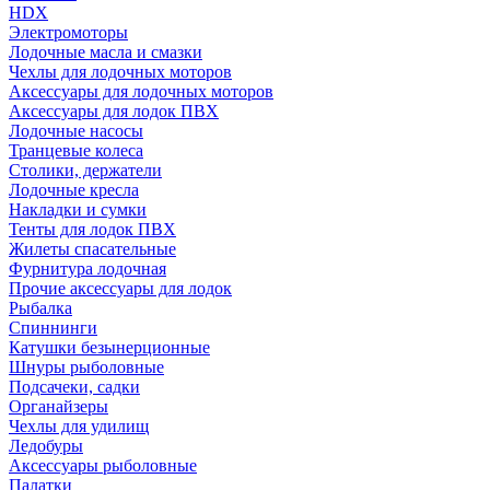
HDX
Электромоторы
Лодочные масла и смазки
Чехлы для лодочных моторов
Аксессуары для лодочных моторов
Аксессуары для лодок ПВХ
Лодочные насосы
Транцевые колеса
Столики, держатели
Лодочные кресла
Накладки и сумки
Тенты для лодок ПВХ
Жилеты спасательные
Фурнитура лодочная
Прочие аксессуары для лодок
Рыбалка
Спиннинги
Катушки безынерционные
Шнуры рыболовные
Подсачеки, садки
Органайзеры
Чехлы для удилищ
Ледобуры
Аксессуары рыболовные
Палатки