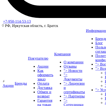
+7-950-114-53-13
РФ, Иркутская область, г. Братск
Информаци
Бренд
Блог
Польз
согла
Компания
Полит
Покупателю
конфи
О компании
">
Воп
Акции
Отзывы
">
Во
Как
">
Новости
оформить
">
заказ
Документы
Бренды
Оплата
">
Лицензии
Акции
Доставка
и
">
Ус
Обмен и
сертификаты
возврат
">
Партнеры
Гарантия
">
на товар
Сотрудники