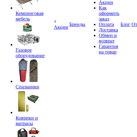
Акции
Как
Кемпинговая
оформить
мебель
заказ
Бренды
Оплата
Блог
О
Акции
Доставка
Обмен и
возврат
Гарантия
Газовое
на товар
оборудование
Спальники
Коврики и
матрасы