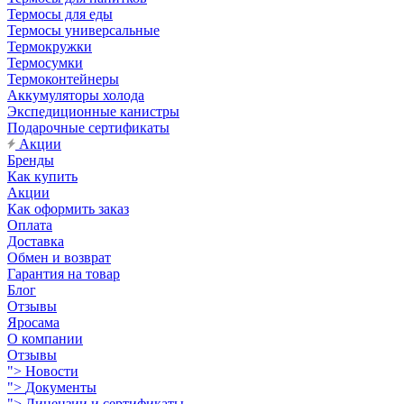
Термосы для еды
Термосы универсальные
Термокружки
Термосумки
Термоконтейнеры
Аккумуляторы холода
Экспедиционные канистры
Подарочные сертификаты
Акции
Бренды
Как купить
Акции
Как оформить заказ
Оплата
Доставка
Обмен и возврат
Гарантия на товар
Блог
Отзывы
Яросама
О компании
Отзывы
">
Новости
">
Документы
">
Лицензии и сертификаты