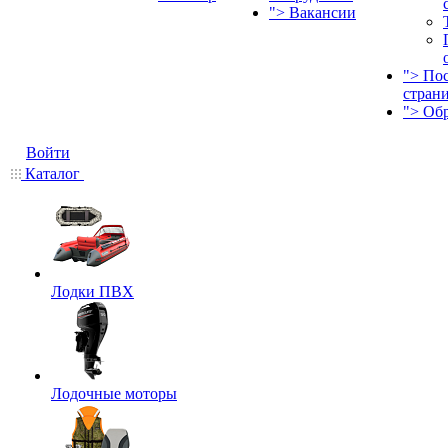
">
Вакансии
">
По
стран
">
Об
Войти
Каталог
Лодки ПВХ
Лодочные моторы