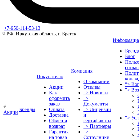
+7-950-114-53-13
РФ, Иркутская область, г. Братск
Информаци
Бренд
Блог
Польз
согла
Компания
Полит
Покупателю
конфи
О компании
">
Воп
Акции
Отзывы
">
Во
Как
">
Новости
оформить
">
заказ
Документы
Бренды
Оплата
">
Лицензии
Акции
Доставка
и
">
Ус
Обмен и
сертификаты
возврат
">
Партнеры
Гарантия
">
на товар
Сотрудники