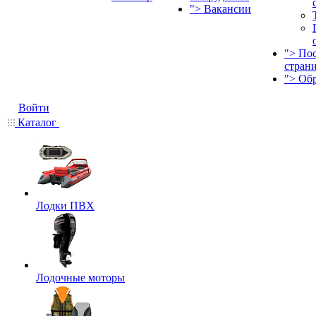
">
Вакансии
">
По
стран
">
Об
Войти
Каталог
Лодки ПВХ
Лодочные моторы