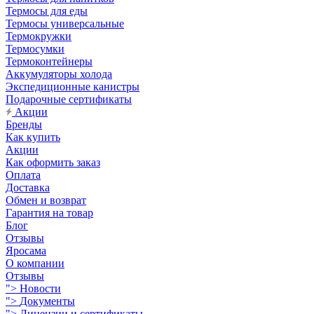
Термосы для еды
Термосы универсальные
Термокружки
Термосумки
Термоконтейнеры
Аккумуляторы холода
Экспедиционные канистры
Подарочные сертификаты
Акции
Бренды
Как купить
Акции
Как оформить заказ
Оплата
Доставка
Обмен и возврат
Гарантия на товар
Блог
Отзывы
Яросама
О компании
Отзывы
">
Новости
">
Документы
">
Лицензии и сертификаты