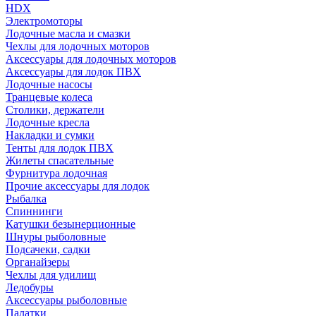
HDX
Электромоторы
Лодочные масла и смазки
Чехлы для лодочных моторов
Аксессуары для лодочных моторов
Аксессуары для лодок ПВХ
Лодочные насосы
Транцевые колеса
Столики, держатели
Лодочные кресла
Накладки и сумки
Тенты для лодок ПВХ
Жилеты спасательные
Фурнитура лодочная
Прочие аксессуары для лодок
Рыбалка
Спиннинги
Катушки безынерционные
Шнуры рыболовные
Подсачеки, садки
Органайзеры
Чехлы для удилищ
Ледобуры
Аксессуары рыболовные
Палатки