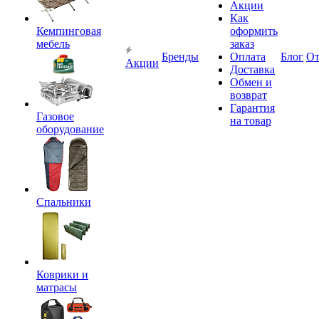
Акции
Как
Кемпинговая
оформить
мебель
заказ
Бренды
Оплата
Блог
О
Акции
Доставка
Обмен и
возврат
Гарантия
Газовое
на товар
оборудование
Спальники
Коврики и
матрасы