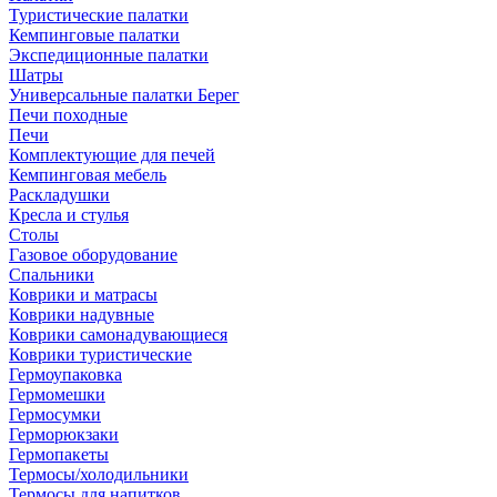
Туристические палатки
Кемпинговые палатки
Экспедиционные палатки
Шатры
Универсальные палатки Берег
Печи походные
Печи
Комплектующие для печей
Кемпинговая мебель
Раскладушки
Кресла и стулья
Столы
Газовое оборудование
Спальники
Коврики и матрасы
Коврики надувные
Коврики самонадувающиеся
Коврики туристические
Гермоупаковка
Гермомешки
Гермосумки
Герморюкзаки
Гермопакеты
Термосы/холодильники
Термосы для напитков