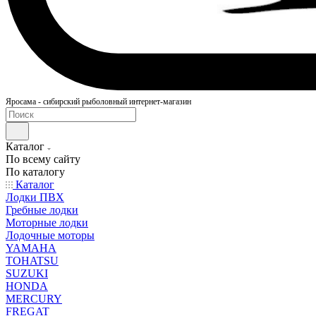
Яросама - сибирский рыболовный интернет-магазин
Каталог
По всему сайту
По каталогу
Каталог
Лодки ПВХ
Гребные лодки
Моторные лодки
Лодочные моторы
YAMAHA
TOHATSU
SUZUKI
HONDA
MERCURY
FREGAT