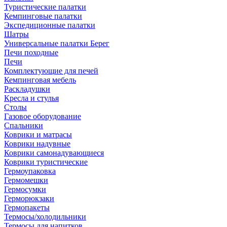
Туристические палатки
Кемпинговые палатки
Экспедиционные палатки
Шатры
Универсальные палатки Берег
Печи походные
Печи
Комплектующие для печей
Кемпинговая мебель
Раскладушки
Кресла и стулья
Столы
Газовое оборудование
Спальники
Коврики и матрасы
Коврики надувные
Коврики самонадувающиеся
Коврики туристические
Гермоупаковка
Гермомешки
Гермосумки
Герморюкзаки
Гермопакеты
Термосы/холодильники
Термосы для напитков