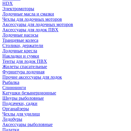
HDX
Электромоторы
Лодочные масла и смазки
Чехлы для лодочных моторов
Аксессуары для лодочных моторов
Аксессуары для лодок ПВХ
Лодочные насосы
Транцевые колеса
Столики, держатели
Лодочные кресла
Накладки и сумки
Тенты для лодок ПВХ
Жилеты спасательные
Фурнитура лодочная
Прочие аксессуары для лодок
Рыбалка
Спиннинги
Катушки безынерционные
Шнуры рыболовные
Подсачеки, садки
Органайзеры
Чехлы для удилищ
Ледобуры
Аксессуары рыболовные
Палатки