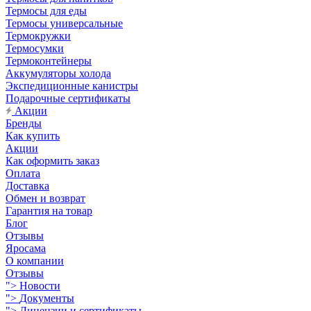
Термосы для еды
Термосы универсальные
Термокружки
Термосумки
Термоконтейнеры
Аккумуляторы холода
Экспедиционные канистры
Подарочные сертификаты
Акции
Бренды
Как купить
Акции
Как оформить заказ
Оплата
Доставка
Обмен и возврат
Гарантия на товар
Блог
Отзывы
Яросама
О компании
Отзывы
">
Новости
">
Документы
">
Лицензии и сертификаты