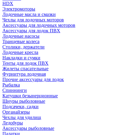
HDX
Электромоторы
Лодочные масла и смазки
Чехлы для лодочных моторов
Аксессуары для лодочных моторов
Аксессуары для лодок ПВХ
Лодочные насосы
Транцевые колеса
Столики, держатели
Лодочные кресла
Накладки и сумки
Тенты для лодок ПВХ
Жилеты спасательные
Фурнитура лодочная
Прочие аксессуары для лодок
Рыбалка
Спиннинги
Катушки безынерционные
Шнуры рыболовные
Подсачеки, садки
Органайзеры
Чехлы для удилищ
Ледобуры
Аксессуары рыболовные
Палатки