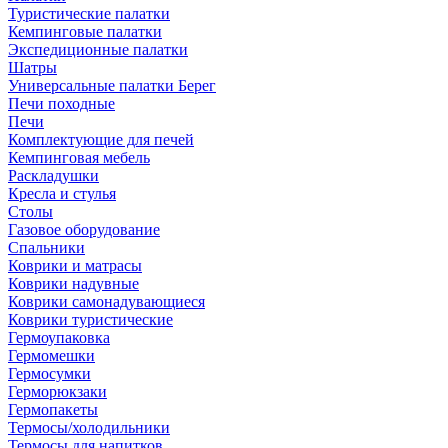
Туристические палатки
Кемпинговые палатки
Экспедиционные палатки
Шатры
Универсальные палатки Берег
Печи походные
Печи
Комплектующие для печей
Кемпинговая мебель
Раскладушки
Кресла и стулья
Столы
Газовое оборудование
Спальники
Коврики и матрасы
Коврики надувные
Коврики самонадувающиеся
Коврики туристические
Гермоупаковка
Гермомешки
Гермосумки
Герморюкзаки
Гермопакеты
Термосы/холодильники
Термосы для напитков