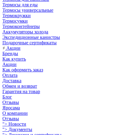
Термосы для еды
Термосы универсальные
Термокружки
Термосумки
Термоконтейнеры
Аккумуляторы холода
Экспедиционные канистры
Подарочные сертификаты
Акции
Бренды
Как купить
Акции
Как оформить заказ
Оплата
Доставка
Обмен и возврат
Гарантия на товар
Блог
Отзывы
Яросама
О компании
Отзывы
">
Новости
">
Документы
">
Лицензии и сертификаты