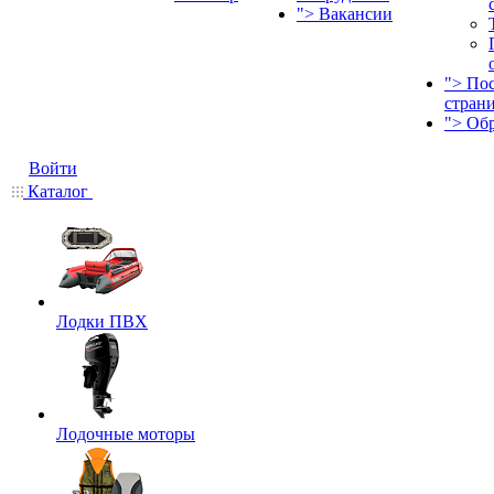
">
Вакансии
">
По
стран
">
Об
Войти
Каталог
Лодки ПВХ
Лодочные моторы