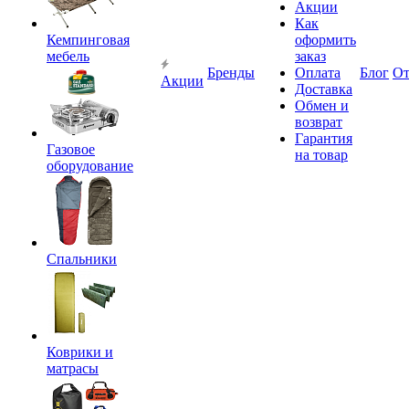
Акции
Как
Кемпинговая
оформить
мебель
заказ
Бренды
Оплата
Блог
О
Акции
Доставка
Обмен и
возврат
Гарантия
Газовое
на товар
оборудование
Спальники
Коврики и
матрасы