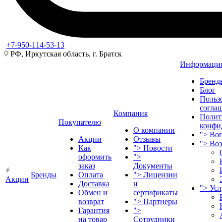
+7-950-114-53-13
РФ, Иркутская область, г. Братск
Информаци
Бренд
Блог
Польз
согла
Компания
Полит
Покупателю
конфи
О компании
">
Воп
Акции
Отзывы
">
Во
Как
">
Новости
оформить
">
заказ
Документы
Бренды
Оплата
">
Лицензии
Акции
Доставка
и
">
Ус
Обмен и
сертификаты
возврат
">
Партнеры
Гарантия
">
на товар
Сотрудники