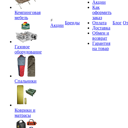
Акции
Как
Кемпинговая
оформить
мебель
заказ
Бренды
Оплата
Блог
О
Акции
Доставка
Обмен и
возврат
Гарантия
Газовое
на товар
оборудование
Спальники
Коврики и
матрасы