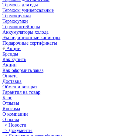
Термосы для еды
Термосы универсальные
Термокружки
Термосумки
Термоконтейнеры
Аккумуляторы холода
Экспедиционные канистры
Подарочные сертификаты
Акции
Бренды
Как купить
Акции
Как оформить заказ
Оплата
Доставка
Обмен и возврат
Гарантия на товар
Блог
Отзывы
Яросама
О компании
Отзывы
">
Новости
">
Документы
">
Лицензии и сертификаты