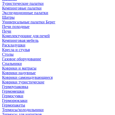
Туристические палатки
Кемпинговые палатки
Экспедиционные палатки
Шатры
Универсальные палатки Берег
Печи походные
Печи
Комплектующие для печей
Кемпинговая мебель
Раскладушки
Кресла и стулья
Столы
Газовое оборудование
Спальники
Коврики и матрасы
Коврики надувные
Коврики самонадувающиеся
Коврики туристические
Гермоупаковка
Гермомешки
Гермосумки
Герморюкзаки
Гермопакеты
Термосы/холодильники
Термосы для напитков