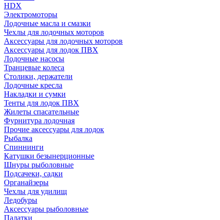
HDX
Электромоторы
Лодочные масла и смазки
Чехлы для лодочных моторов
Аксессуары для лодочных моторов
Аксессуары для лодок ПВХ
Лодочные насосы
Транцевые колеса
Столики, держатели
Лодочные кресла
Накладки и сумки
Тенты для лодок ПВХ
Жилеты спасательные
Фурнитура лодочная
Прочие аксессуары для лодок
Рыбалка
Спиннинги
Катушки безынерционные
Шнуры рыболовные
Подсачеки, садки
Органайзеры
Чехлы для удилищ
Ледобуры
Аксессуары рыболовные
Палатки