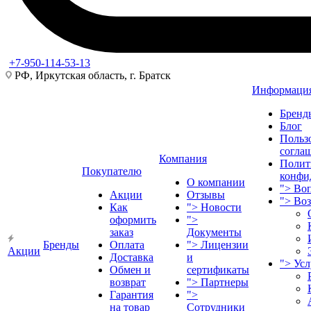
+7-950-114-53-13
РФ, Иркутская область, г. Братск
Информаци
Бренд
Блог
Польз
согла
Компания
Полит
Покупателю
конфи
О компании
">
Воп
Акции
Отзывы
">
Во
Как
">
Новости
оформить
">
заказ
Документы
Бренды
Оплата
">
Лицензии
Акции
Доставка
и
">
Ус
Обмен и
сертификаты
возврат
">
Партнеры
Гарантия
">
на товар
Сотрудники