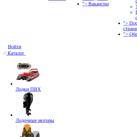
">
Вакансии
">
По
стран
">
Об
Войти
Каталог
Лодки ПВХ
Лодочные моторы