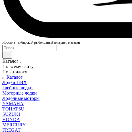
Яросама - сибирский рыболовный интернет-магазин
Каталог
По всему сайту
По каталогу
Каталог
Лодки ПВХ
Гребные лодки
Моторные лодки
Лодочные моторы
YAMAHA
TOHATSU
SUZUKI
HONDA
MERCURY
FREGAT