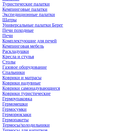
Туристические палатки
Кемпинговые палатки
Экспедиционные палатки
Шатры
Универсальные палатки Берег
Печи походные
Печи
Комплектующие для печей
Кемпинговая мебель
Раскладушки
Кресла и стулья
Столы
Газовое оборудование
Спальники
Коврики и матрасы
Коврики надувные
Коврики самонадувающиеся
Коврики туристические
Гермоупаковка
Гермомешки
Гермосумки
Герморюкзаки
Гермопакеты
Термосы/холодильники
Термосы для напитков