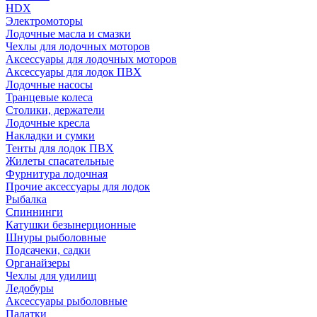
HDX
Электромоторы
Лодочные масла и смазки
Чехлы для лодочных моторов
Аксессуары для лодочных моторов
Аксессуары для лодок ПВХ
Лодочные насосы
Транцевые колеса
Столики, держатели
Лодочные кресла
Накладки и сумки
Тенты для лодок ПВХ
Жилеты спасательные
Фурнитура лодочная
Прочие аксессуары для лодок
Рыбалка
Спиннинги
Катушки безынерционные
Шнуры рыболовные
Подсачеки, садки
Органайзеры
Чехлы для удилищ
Ледобуры
Аксессуары рыболовные
Палатки