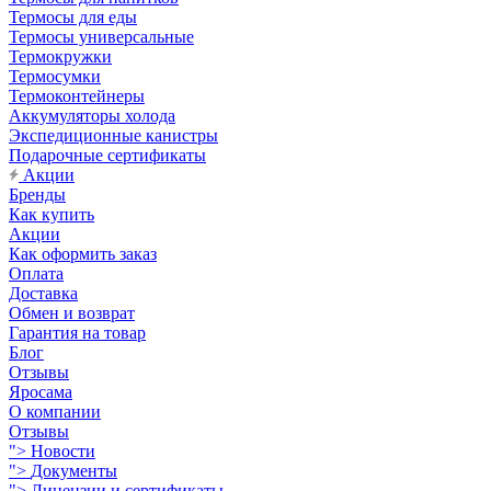
Термосы для еды
Термосы универсальные
Термокружки
Термосумки
Термоконтейнеры
Аккумуляторы холода
Экспедиционные канистры
Подарочные сертификаты
Акции
Бренды
Как купить
Акции
Как оформить заказ
Оплата
Доставка
Обмен и возврат
Гарантия на товар
Блог
Отзывы
Яросама
О компании
Отзывы
">
Новости
">
Документы
">
Лицензии и сертификаты