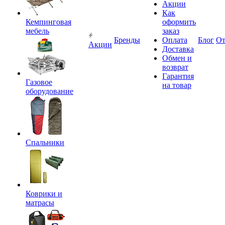
Акции
Как
Кемпинговая
оформить
мебель
заказ
Бренды
Оплата
Блог
О
Акции
Доставка
Обмен и
возврат
Гарантия
Газовое
на товар
оборудование
Спальники
Коврики и
матрасы