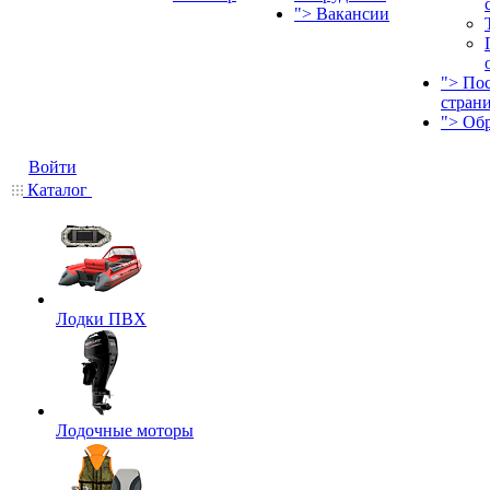
">
Вакансии
">
По
стран
">
Об
Войти
Каталог
Лодки ПВХ
Лодочные моторы