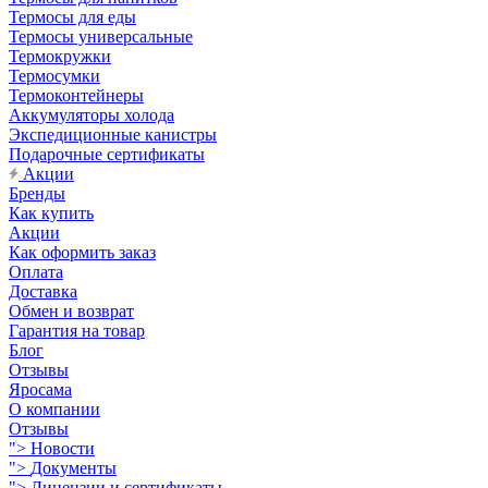
Термосы для еды
Термосы универсальные
Термокружки
Термосумки
Термоконтейнеры
Аккумуляторы холода
Экспедиционные канистры
Подарочные сертификаты
Акции
Бренды
Как купить
Акции
Как оформить заказ
Оплата
Доставка
Обмен и возврат
Гарантия на товар
Блог
Отзывы
Яросама
О компании
Отзывы
">
Новости
">
Документы
">
Лицензии и сертификаты