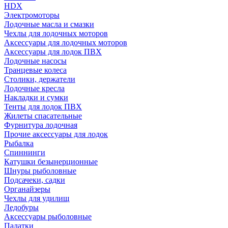
HDX
Электромоторы
Лодочные масла и смазки
Чехлы для лодочных моторов
Аксессуары для лодочных моторов
Аксессуары для лодок ПВХ
Лодочные насосы
Транцевые колеса
Столики, держатели
Лодочные кресла
Накладки и сумки
Тенты для лодок ПВХ
Жилеты спасательные
Фурнитура лодочная
Прочие аксессуары для лодок
Рыбалка
Спиннинги
Катушки безынерционные
Шнуры рыболовные
Подсачеки, садки
Органайзеры
Чехлы для удилищ
Ледобуры
Аксессуары рыболовные
Палатки