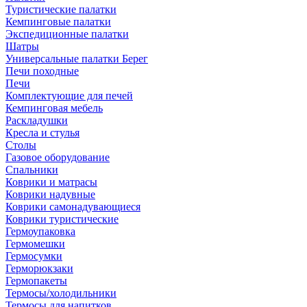
Туристические палатки
Кемпинговые палатки
Экспедиционные палатки
Шатры
Универсальные палатки Берег
Печи походные
Печи
Комплектующие для печей
Кемпинговая мебель
Раскладушки
Кресла и стулья
Столы
Газовое оборудование
Спальники
Коврики и матрасы
Коврики надувные
Коврики самонадувающиеся
Коврики туристические
Гермоупаковка
Гермомешки
Гермосумки
Герморюкзаки
Гермопакеты
Термосы/холодильники
Термосы для напитков