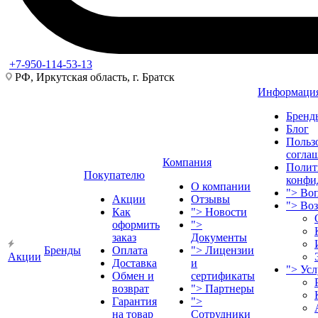
+7-950-114-53-13
РФ, Иркутская область, г. Братск
Информаци
Бренд
Блог
Польз
согла
Компания
Полит
Покупателю
конфи
О компании
">
Воп
Акции
Отзывы
">
Во
Как
">
Новости
оформить
">
заказ
Документы
Бренды
Оплата
">
Лицензии
Акции
Доставка
и
">
Ус
Обмен и
сертификаты
возврат
">
Партнеры
Гарантия
">
на товар
Сотрудники