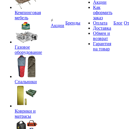
Акции
Как
Кемпинговая
оформить
мебель
заказ
Бренды
Оплата
Блог
О
Акции
Доставка
Обмен и
возврат
Гарантия
Газовое
на товар
оборудование
Спальники
Коврики и
матрасы