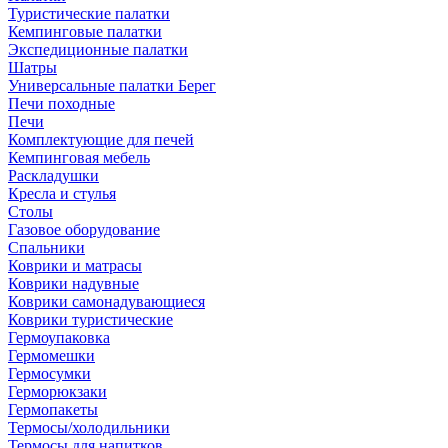
Туристические палатки
Кемпинговые палатки
Экспедиционные палатки
Шатры
Универсальные палатки Берег
Печи походные
Печи
Комплектующие для печей
Кемпинговая мебель
Раскладушки
Кресла и стулья
Столы
Газовое оборудование
Спальники
Коврики и матрасы
Коврики надувные
Коврики самонадувающиеся
Коврики туристические
Гермоупаковка
Гермомешки
Гермосумки
Герморюкзаки
Гермопакеты
Термосы/холодильники
Термосы для напитков