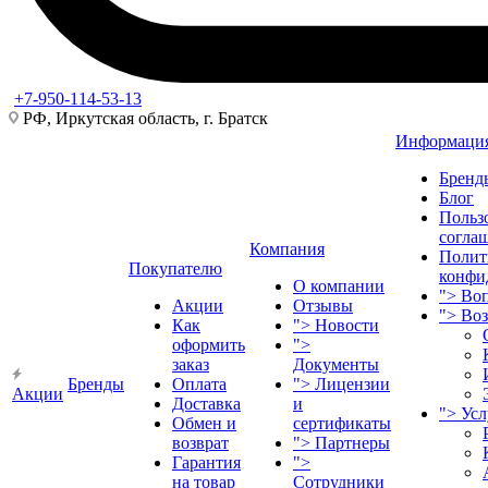
+7-950-114-53-13
РФ, Иркутская область, г. Братск
Информаци
Бренд
Блог
Польз
согла
Компания
Полит
Покупателю
конфи
О компании
">
Воп
Акции
Отзывы
">
Во
Как
">
Новости
оформить
">
заказ
Документы
Бренды
Оплата
">
Лицензии
Акции
Доставка
и
">
Ус
Обмен и
сертификаты
возврат
">
Партнеры
Гарантия
">
на товар
Сотрудники