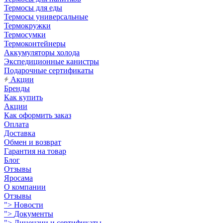
Термосы для еды
Термосы универсальные
Термокружки
Термосумки
Термоконтейнеры
Аккумуляторы холода
Экспедиционные канистры
Подарочные сертификаты
Акции
Бренды
Как купить
Акции
Как оформить заказ
Оплата
Доставка
Обмен и возврат
Гарантия на товар
Блог
Отзывы
Яросама
О компании
Отзывы
">
Новости
">
Документы
">
Лицензии и сертификаты