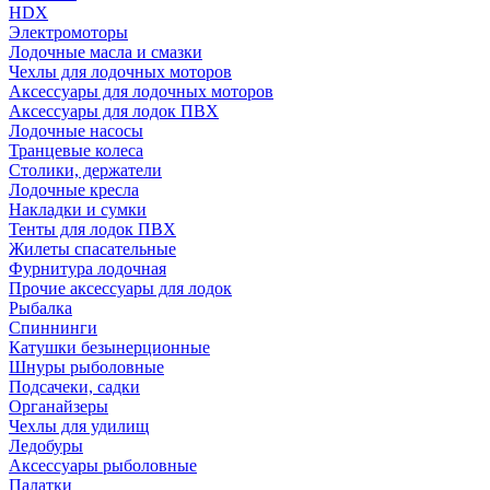
HDX
Электромоторы
Лодочные масла и смазки
Чехлы для лодочных моторов
Аксессуары для лодочных моторов
Аксессуары для лодок ПВХ
Лодочные насосы
Транцевые колеса
Столики, держатели
Лодочные кресла
Накладки и сумки
Тенты для лодок ПВХ
Жилеты спасательные
Фурнитура лодочная
Прочие аксессуары для лодок
Рыбалка
Спиннинги
Катушки безынерционные
Шнуры рыболовные
Подсачеки, садки
Органайзеры
Чехлы для удилищ
Ледобуры
Аксессуары рыболовные
Палатки