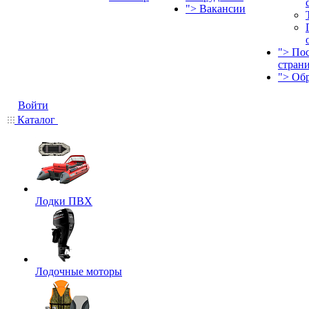
">
Вакансии
">
По
стран
">
Об
Войти
Каталог
Лодки ПВХ
Лодочные моторы